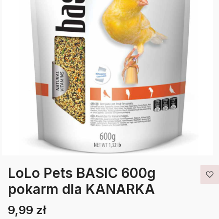
LoLo Pets BASIC 600g
pokarm dla KANARKA
9,99 zł
Cena
Etykiety