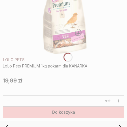
LOLO PETS
LoLo Pets PREMIUM 1kg pokarm dla KANARKA
19,99 zł
Cena
szt.
Do koszyka