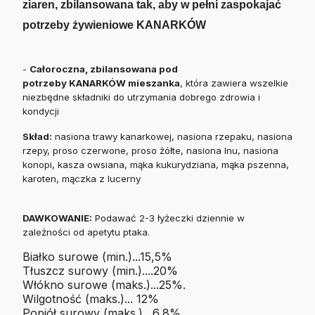
ziaren, zbilansowana tak, aby w pełni zaspokajać
potrzeby żywieniowe KANARKÓW
-
Całoroczna, zbilansowana pod
potrzeby KANARKÓW mieszanka
, która zawiera wszelkie
niezbędne składniki do utrzymania dobrego zdrowia i
kondycji
Skład:
nasiona trawy kanarkowej, nasiona rzepaku, nasiona
rzepy, proso czerwone, proso żółte, nasiona lnu, nasiona
konopi, kasza owsiana, mąka kukurydziana, mąka pszenna,
karoten, mączka z lucerny
DAWKOWANIE:
Podawać 2-3 łyżeczki dziennie w
zależności od apetytu ptaka.
Białko surowe (min.)...15,5%
Tłuszcz surowy (min.)....20%
Włókno surowe (maks.)...25%.
Wilgotność (maks.)... 12%
Popiół surowy (maks.)…6,8%