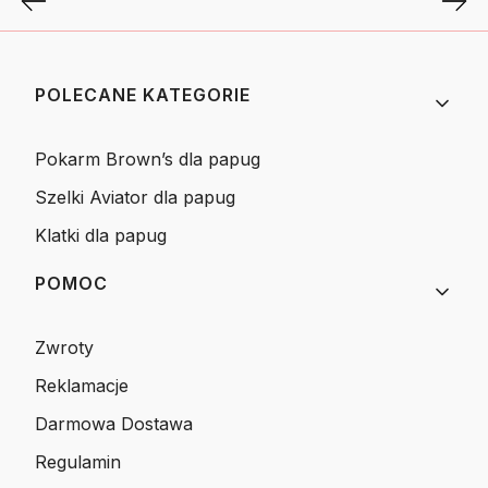
Linki w stopce
POLECANE KATEGORIE
Pokarm Brown’s dla papug
Szelki Aviator dla papug
Klatki dla papug
POMOC
Zwroty
Reklamacje
Darmowa Dostawa
Regulamin