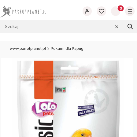
Produkty w
Wyczyść
Szu
www.parrotplanet.pl
Pokarm dla Papug