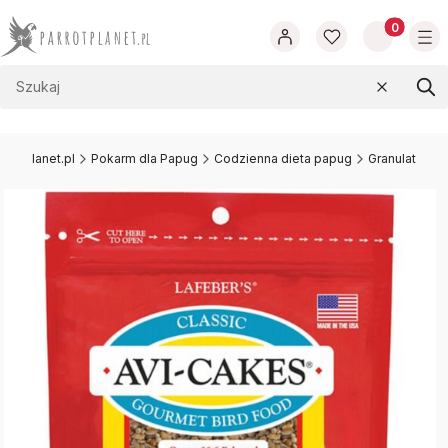
Produkty w
Wyczyść
Szu
rrotplanet.pl
Pokarm dla Papug
Codzienna dieta papug
Granulat