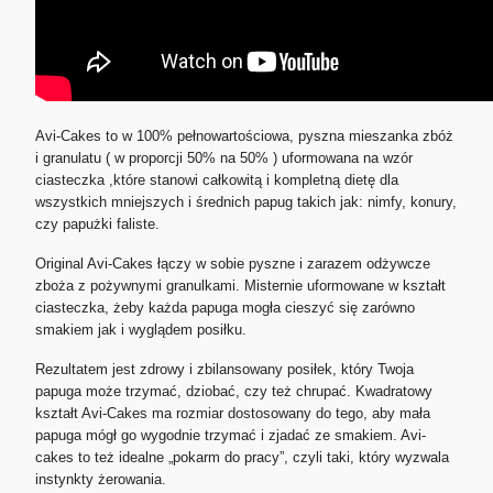
Avi-Cakes to w 100% pełnowartościowa, pyszna mieszanka zbóż
i granulatu ( w proporcji 50% na 50% ) uformowana na wzór
ciasteczka ,które stanowi całkowitą i kompletną dietę dla
wszystkich mniejszych i średnich papug takich jak: nimfy, konury,
czy papużki faliste.
Original Avi-Cakes łączy w sobie pyszne i zarazem odżywcze
zboża z pożywnymi granulkami. Misternie uformowane w kształt
ciasteczka, żeby każda papuga mogła cieszyć się zarówno
smakiem jak i wyglądem posiłku.
Rezultatem jest zdrowy i zbilansowany posiłek, który Twoja
papuga może trzymać, dziobać, czy też chrupać. Kwadratowy
kształt Avi-Cakes ma rozmiar dostosowany do tego, aby mała
papuga mógł go wygodnie trzymać i zjadać ze smakiem. Avi-
cakes to też idealne „pokarm do pracy”, czyli taki, który wyzwala
instynkty żerowania.