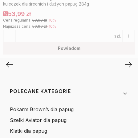
kuleczek dla średnich i dużych papug 284g
53,99 zł
Cena regularna:
59,99 zł
-10%
Najniższa cena:
59,99 zł
-10%
szt.
Powiadom
Linki w stopce
POLECANE KATEGORIE
Pokarm Brown’s dla papug
Szelki Aviator dla papug
Klatki dla papug