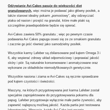
Odżywianie Avi-Cakes pasuje do większości diet
granulowanych,
więc można je podawać jako główny posiłek, a
także stanowi idealny pokarm „pomostowy”, aby odzwyczaić
ptaka od nasion i przejść na granulat, które małe ptaki są
szczególnie prawdopodobnie będzie się opierać.
Avi-Cakes zawiera 50% granulatu ; więc po pewnym czasie
podawania Avi Cakes papuga oswoi się ze ze smakiem granulatu
i zacznie go jeść również jako samodzielny posiłek.
Wszystkie karmy Lafeber są zbilansowane pod kątem Omega 3 i
6, aby wspierać zdrowy układ odpornościowy i poprawiać jakość
skóry i piór. Są naturalnie konserwowane i aromatyzowane oraz
wykonane ze składników niemodyfikowanych genetycznie.
Wszystkie nasiona i ziarna w Avi-Cakes są ręcznie sprawdzane
pod kątem czystości i świeżości.
Maszyny, na których przygotowywana jest karma Lafeber został
specjalnie zaprojektowane do przygotowywania pokarmu dla
papug. Lafeber przygotowuje wyłącznie małe partie żywności, aby
zapewnić najlepszą możliwą jakość. Każda partia jest testowana
laboratoryjnie. Wreszcie, każdy Avi-Cake jest ręcznie