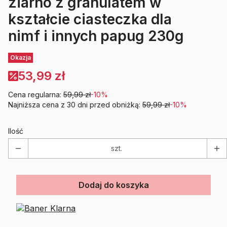
ziarno z granulatem w
kształcie ciasteczka dla
nimf i innych papug 230g
Etykiety
Okazja
53,99 zł
Cena regularna:
59,99 zł
-10%
Najniższa cena z 30 dni przed obniżką:
59,99 zł
-10%
Ilość
szt.
Dodaj do koszyka