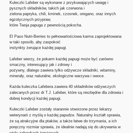
Kuleczki Lafeber są wykonane z przykuwających uwagę i
pysznych składników, takich jak czerwona i
zielona papryka, chili, kminek, czosnek, oregano, oraz innych
egzotycznych przypraw,
które Twoja papuga z pewnością pokocha.
El Paso Nutri-Berries to pełnowartościowa karma zaprojektowana
w taki sposób, aby zaspokoić
instynkty żerujące każdej papugi.
Lafeber wierzy, że pokarm każdej papugi może być zarówno
smaczny, interesujący jak i zdrowy i
pożywny, dlatego
zawiera tylko odżywcze składniki, witaminy,
minerały, oraz naturalne, ekologiczne warzywa i owoce.
Każda kuleczka Lafebera zawiera 40 składników odżywczych
zalecanych przez dr T.J. Lafeber, które są niezbędne dla zdrowia i
dobrej kondycji każdej papugi.
Kuleczki Lafeber zostały starannie stworzone przez lekarzy
weterynarii z myślą o każdej papudze. Naturalny kształt sprawia,
że są atrakcyjne dla ptaków, a także łatwe do trzymania, a ich
poręczny rozmiar sprawia, że idealnie nadają się do ukrywania w
wielu zabawkach żerujących.