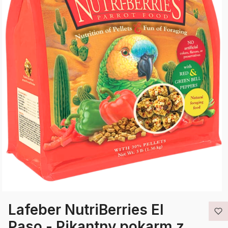
Lafeber NutriBerries El
Paso - Pikantny pokarm z