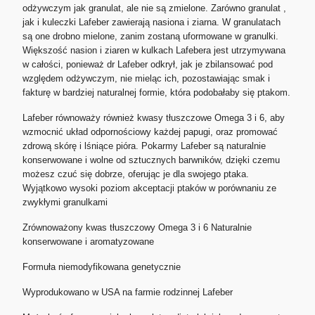
odżywczym jak granulat, ale nie są zmielone. Zarówno granulat ,
jak i kuleczki Lafeber zawierają nasiona i ziarna. W granulatach
są one drobno mielone, zanim zostaną uformowane w granulki.
Większość nasion i ziaren w kulkach Lafebera jest utrzymywana
w całości, ponieważ dr Lafeber odkrył, jak je zbilansować pod
względem odżywczym, nie mieląc ich, pozostawiając smak i
fakturę w bardziej naturalnej formie, która podobałaby się ptakom.
Lafeber równoważy również kwasy tłuszczowe Omega 3 i 6, aby
wzmocnić układ odpornościowy każdej papugi, oraz promować
zdrową skórę i lśniące pióra. Pokarmy Lafeber są naturalnie
konserwowane i wolne od sztucznych barwników, dzięki czemu
możesz czuć się dobrze, oferując je dla swojego ptaka.
Wyjątkowo wysoki poziom akceptacji ptaków w porównaniu ze
zwykłymi granulkami
Zrównoważony kwas tłuszczowy Omega 3 i 6 Naturalnie
konserwowane i aromatyzowane
Formuła niemodyfikowana genetycznie
Wyprodukowano w USA na farmie rodzinnej Lafeber