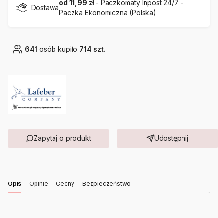
od 11,99 zł
- Paczkomaty Inpost 24/7 -
Dostawa
Paczka Ekonomiczna (Polska)
641
osób kupiło
714 szt.
Zapytaj o produkt
Udostępnij
Opis
Opinie
Cechy
Bezpieczeństwo