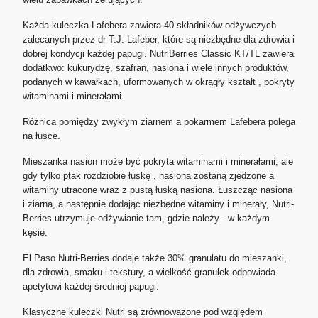
Każda kuleczka Lafebera zawiera 40 składników odżywczych
zalecanych przez dr T.J. Lafeber, które są niezbędne dla zdrowia i
dobrej kondycji każdej papugi.
NutriBerries Classic KT/TL zawiera
dodatkwo: kukurydzę, szafran, nasiona i wiele innych produktów,
podanych w kawałkach, uformowanych w okrągły kształt , pokryty
witaminami i minerałami.
Różnica pomiędzy zwykłym ziarnem a pokarmem Lafebera polega
na łusce.
Mieszanka nasion może być pokryta witaminami i minerałami, ale
gdy tylko ptak rozdziobie łuskę , nasiona zostaną zjedzone a
witaminy utracone wraz z pustą łuską nasiona. Łuszcząc nasiona
i ziarna, a następnie dodając niezbędne witaminy i minerały, Nutri-
Berries utrzymuje odżywianie tam, gdzie należy - w każdym
kęsie.
El Paso Nutri-Berries dodaje także 30% granulatu do mieszanki,
dla zdrowia, smaku i tekstury, a wielkość granulek odpowiada
apetytowi każdej średniej papugi.
Klasyczne kuleczki Nutri są zrównoważone pod względem