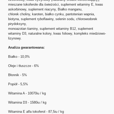
mieszane tokoferole dla świeżości, suplement witaminy E, kwas
askorbinowy, suplement niacyny, Białko manganu,
chlorek choliny, karoten, białko cynku, pantotenian wapnia,
biotyna, suplement ryboflawiny, selenin sodu, chlorowodorek
pirydoksyny,
monoazotan tiaminy, suplement witaminy B12, suplement
witaminy D3, naturalne kolory, kwas foliowy, kompleks miedziowo-
lizynowy.
Analiza gwarantowana:
Białko - 10,0%
Oleje i tłuszcze - 6%
Błonnik - 5%
Popiół - 5,5%
Witamina A - 10070iu / kg
Witamina D3 - 1580iu / kg
Witamina E alfa tokoferol - 87,5iu / kg