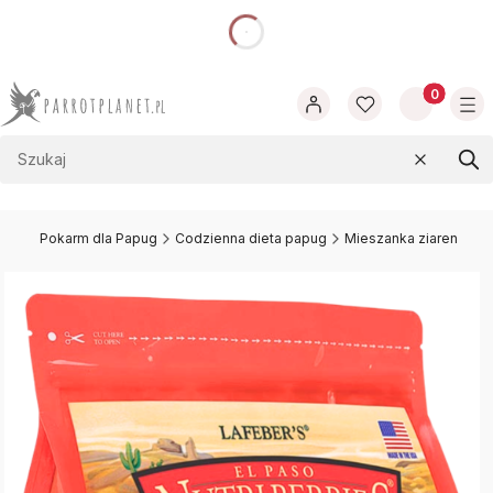
dnia
Produkty w
Wyczyść
Szu
t.pl
Pokarm dla Papug
Codzienna dieta papug
Mieszanka ziaren