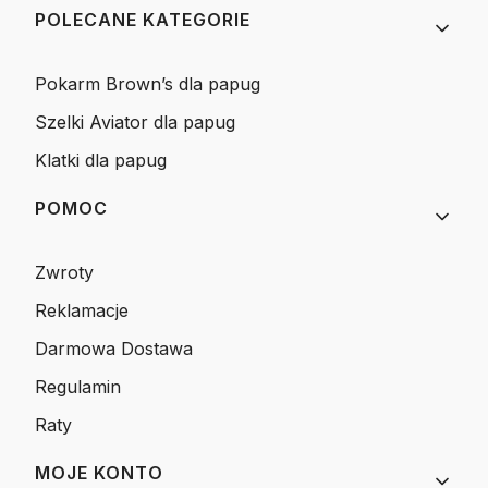
Linki w stopce
POLECANE KATEGORIE
Pokarm Brown’s dla papug
Szelki Aviator dla papug
Klatki dla papug
POMOC
Zwroty
Reklamacje
Darmowa Dostawa
Regulamin
Raty
MOJE KONTO