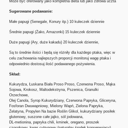
Może być oferowany jako kompletna dieta lub jako zdrowa uczta
Sugerowane podawanie:
Małe papugi (Senegale, Konury itp.) 10 kuleczek dziennie
Średnie papugi (Żako, Amazonki) 15 kuleczek dziennie
Duże papugi (Ary, duże kakadu) 20 kuleczek dziennie,
Są to średnie ilości i będą się różniły dla każdego ptaka, więc w
celu zachowania najlepszych proporcji monitoruj wagę ptaka i
odpowiednio dostosuj ilość podawanego pożywienia.
Skład:
Kukurydza, Łuskana Biała Proso Proso, Czerwona Proso, Mąka
Sojowa, Krokosz, Maltodekstryna, Pszenica, Granulki
Orzechowe,
Olej Canola, Syrop Kukurydziany, Czerwona Papryka, Gliceryna,
Fosforan Dwuwapniowy, Mielony Wapń, Zielona Papryka,
Żelatyna, Propylen Na bazie Roślin Glikol, kukurydziany posiłek
glutenowy, suszone całe jajko, sól jodowana,
DL-metionina, papryka chili, kminek, oregano, proszek
czosnkowy, kwas cytrynowy (naturalny środek konserwujący),