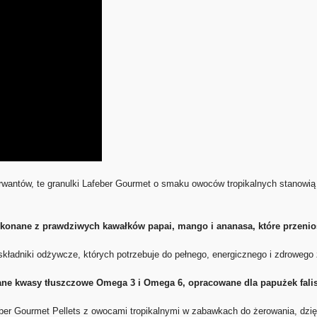
erwantów, te granulki Lafeber Gourmet o smaku owoców tropikalnych stanow
 wykonane z prawdziwych kawałków papai, mango i ananasa, które przeni
ładniki odżywcze, których potrzebuje do pełnego, energicznego i zdrowego 
ane kwasy tłuszczowe Omega 3 i Omega 6, opracowane dla papużek falis
eber Gourmet Pellets z owocami tropikalnymi w zabawkach do żerowania, dz