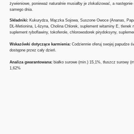
żywieniowe, ponieważ naturalnie musiałby je zlokalizować, a następni
samego dnia.
Składniki:
Kukurydza, Mączka Sojowa, Suszone Owoce (Ananas, Papaja
DL-Metionina, L-lizyna, Cholina Chlorek, suplement witaminy E, tlenek
suplement ryboflawiny, tokoferole, chlorowodorek pirydoksyny, suplem
Wskazówki dotyczące karmienia:
Codziennie oferuj swojej papudze św
dostępne przez cały dzień.
Analiza gwarantowana:
białko surowe (min.) 15,1%, tłuszcz surowy (
1,62%