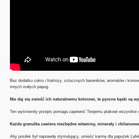
Bez dodatku cukru i fruktozy, sztucznych barwników, aromatów i kons
innych małych papug.
Nie daj się zwieść ich naturalnemu kolorowi, te pyszne kąski są
Ten wyśmienity przepis pomaga zapewnić Twojemu ptakowi wszystkie sk
Każda granulka zawiera niezbędne witaminy, minerały i zbilansow
Aby posiłek był naprawdę stymulujący, umieść karmę dla papużek Laf