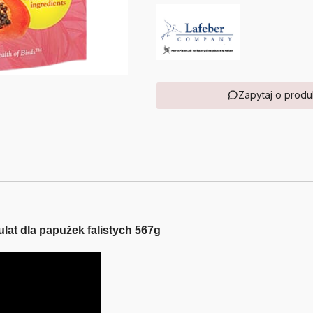
Zapytaj o produ
ulat dla papużek falistych 567g