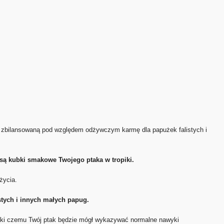
ią zbilansowaną pod względem odżywczym karmę dla papużek falistych i
osą kubki smakowe Twojego ptaka w tropiki.
życia.
tych i innych małych papug.
ięki czemu Twój ptak będzie mógł wykazywać normalne nawyki