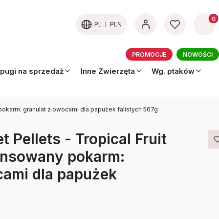
Produk
PL
PLN
PROMOCJE
NOWOŚCI
pugi na sprzedaż
Inne Zwierzęta
Wg. ptaków
 pokarm: granulat z owocami dla papużek falistych 567g
 Pellets - Tropical Fruit
ansowany pokarm:
cami dla papużek