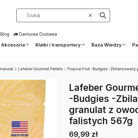
Wyczyść
Szukaj
 Blog
🚛 Darmowa Dostawa
Akcesoria
Klatki i transportery
Baza Wiedzy
Pa
Granulat
Lafeber Gourmet Pellets - Tropical Fruit -Budgies -Zbilansowany
Lafeber Gourmet
-Budgies -Zbil
granulat z owo
falistych 567g
69,99 zł
Cena
Etykiety