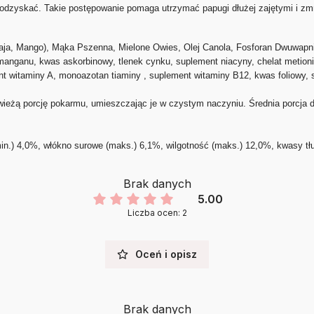
e odzyskać. Takie postępowanie pomaga utrzymać papugi dłużej zajętymi i zmn
, Mango), Mąka Pszenna, Mielone Owies, Olej Canola, Fosforan Dwuwapni
 manganu, kwas askorbinowy, tlenek cynku, suplement niacyny, chelat metionin
ent witaminy A, monoazotan tiaminy , suplement witaminy B12, kwas foliowy,
ieżą porcję pokarmu, umieszczając je w czystym naczyniu. Średnia porcja dla
min.) 4,0%, włókno surowe (maks.) 6,1%, wilgotność (maks.) 12,0%, kwasy t
Brak danych
5.00
Liczba ocen: 2
Oceń i opisz
Brak danych