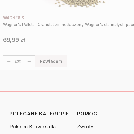
WAGNER'S
Wagner's Pellets- Granulat zimnotłoczony Wagner's dla małych pa
69,99 zł
Cena
szt.
Powiadom
POLECANE KATEGORIE
POMOC
Linki w stopce
Pokarm Brown’s dla
Zwroty