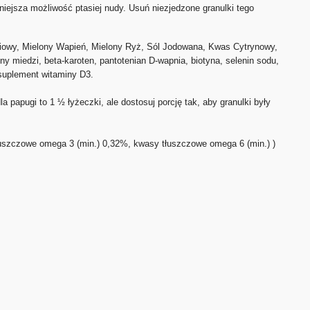
iejsza możliwość ptasiej nudy. Usuń niezjedzone granulki tego
owy, Mielony Wapień, Mielony Ryż, Sól Jodowana, Kwas Cytrynowy,
y miedzi, beta-karoten, pantotenian D-wapnia, biotyna, selenin sodu,
 suplement witaminy D3.
 papugi to 1 ½ łyżeczki, ale dostosuj porcję tak, aby granulki były
łuszczowe omega 3 (min.) 0,32%, kwasy tłuszczowe omega 6 (min.) )