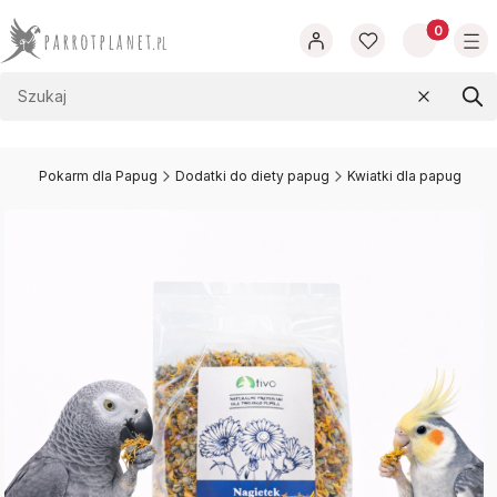
Produkty w
Wyczyść
Szu
t.pl
Pokarm dla Papug
Dodatki do diety papug
Kwiatki dla papug