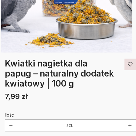
Kwiatki nagietka dla
papug – naturalny dodatek
kwiatowy | 100 g
7,99 zł
Cena
Etykiety
Ilość
szt.