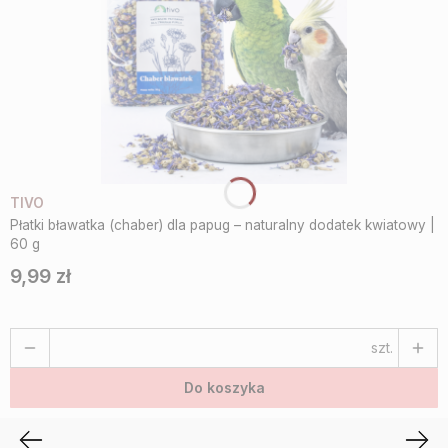
TIVO
Płatki bławatka (chaber) dla papug – naturalny dodatek kwiatowy |
60 g
9,99 zł
Cena
szt.
Do koszyka