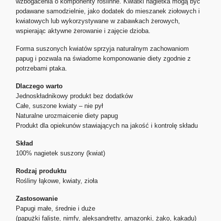
wzbogacenia o komponenty roślinne. Kwiatki nagietka mogą być
podawane samodzielnie, jako dodatek do mieszanek ziołowych i
kwiatowych lub wykorzystywane w zabawkach żerowych,
wspierając aktywne żerowanie i zajęcie dzioba.
Forma suszonych kwiatów sprzyja naturalnym zachowaniom
papug i pozwala na świadome komponowanie diety zgodnie z
potrzebami ptaka.
Dlaczego warto
Jednoskładnikowy produkt bez dodatków
Całe, suszone kwiaty – nie pył
Naturalne urozmaicenie diety papug
Produkt dla opiekunów stawiających na jakość i kontrolę składu
Skład
100% nagietek suszony (kwiat)
Rodzaj produktu
Rośliny łąkowe, kwiaty, zioła
Zastosowanie
Papugi małe, średnie i duże
(papużki faliste, nimfy, aleksandretty, amazonki, żako, kakadu)