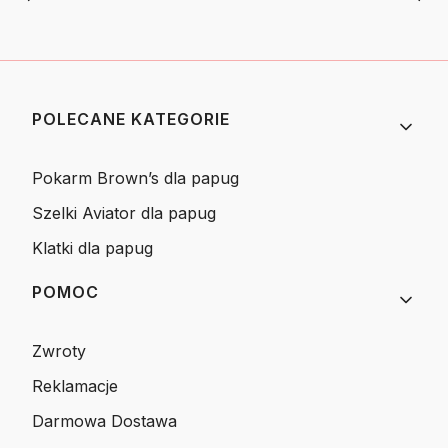
Linki w stopce
POLECANE KATEGORIE
Pokarm Brown’s dla papug
Szelki Aviator dla papug
Klatki dla papug
POMOC
Zwroty
Reklamacje
Darmowa Dostawa