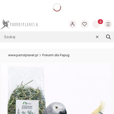
dnia
Produkty w
Wyczyść
Szu
www.parrotplanet.pl
Pokarm dla Papug