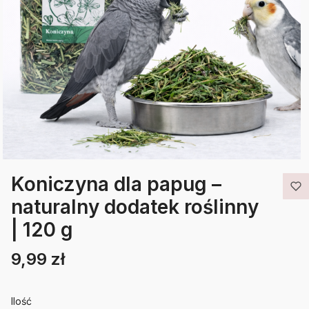
Koniczyna dla papug –
naturalny dodatek roślinny
| 120 g
9,99 zł
Cena
Etykiety
Ilość