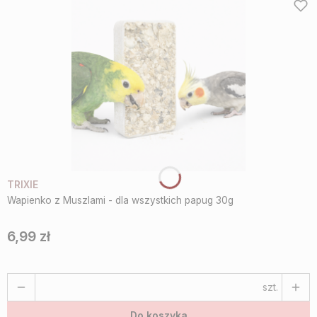
TRIXIE
Wapienko z Muszlami - dla wszystkich papug 30g
6,99 zł
Cena
szt.
Do koszyka