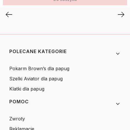
Linki w stopce
POLECANE KATEGORIE
Pokarm Brown’s dla papug
Szelki Aviator dla papug
Klatki dla papug
POMOC
Zwroty
Reklamacje