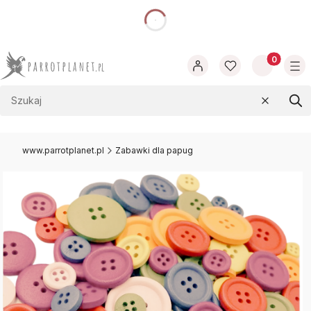
dnia
Produkty w
Wyczyść
Szu
www.parrotplanet.pl
Zabawki dla papug