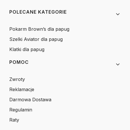
Linki w stopce
POLECANE KATEGORIE
Pokarm Brown’s dla papug
Szelki Aviator dla papug
Klatki dla papug
POMOC
Zwroty
Reklamacje
Darmowa Dostawa
Regulamin
Raty