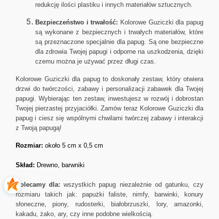
redukcję ilości plastiku i innych materiałów sztucznych.
Bezpieczeństwo i trwałość:
Kolorowe Guziczki dla papug
są wykonane z bezpiecznych i trwałych materiałów, które
są przeznaczone specjalnie dla papug. Są one bezpieczne
dla zdrowia Twojej papugi i odporne na uszkodzenia, dzięki
czemu można je używać przez długi czas.
Kolorowe Guziczki dla papug to doskonały zestaw, który otwiera
drzwi do twórczości, zabawy i personalizacji zabawek dla Twojej
papugi. Wybierając ten zestaw, inwestujesz w rozwój i dobrostan
Twojej pierzastej przyjaciółki. Zamów teraz Kolorowe Guziczki dla
papug i ciesz się wspólnymi chwilami twórczej zabawy i interakcji
z Twoją papugą!
Rozmiar:
około 5 cm x 0,5 cm
Skład:
Drewno, barwniki
Polecamy dla:
wszystkich papug niezależnie od gatunku, czy
rozmiaru takich jak: papużki faliste, nimfy, barwinki, konury
słoneczne, piony, rudosterki, białobrzuszki, lory, amazonki,
kakadu, żako, ary, czy inne podobne wielkością.