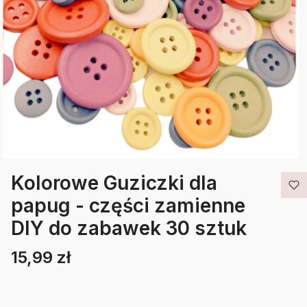
Kolorowe Guziczki dla
papug - części zamienne
DIY do zabawek 30 sztuk
15,99 zł
Cena
Etykiety