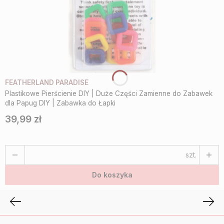
FEATHERLAND PARADISE
Plastikowe Pierścienie DIY | Duże Części Zamienne do Zabawek
dla Papug DIY | Zabawka do Łapki
39,99 zł
Cena
szt.
Do koszyka