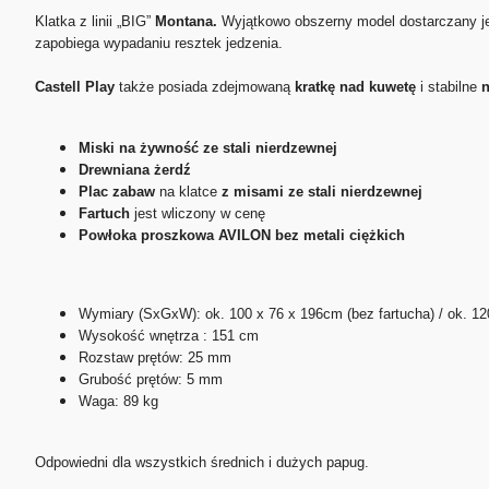
Klatka z linii „BIG”
Montana.
Wyjątkowo obszerny model dostarczany je
zapobiega wypadaniu resztek jedzenia.
Castell Play
także posiada zdejmowaną
kratkę nad kuwetę
i stabilne
n
Miski na żywność ze stali nierdzewnej
Drewniana żerdź
Plac zabaw
na klatce
z misami ze stali nierdzewnej
Fartuch
jest wliczony w cenę
Powłoka proszkowa AVILON bez metali ciężkich
Wymiary (SxGxW): ok. 100 x 76 x 196cm (bez fartucha) / ok. 12
Wysokość wnętrza : 151 cm
Rozstaw prętów: 25 mm
Grubość prętów: 5 mm
Waga: 89 kg
Odpowiedni dla wszystkich średnich i dużych papug.