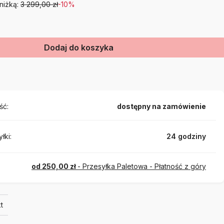
niżką:
3 299,00 zł
-10%
Dodaj do koszyka
ść:
dostępny na zamówienie
łki:
24 godziny
od 250,00 zł
- Przesyłka Paletowa - Płatność z góry
t