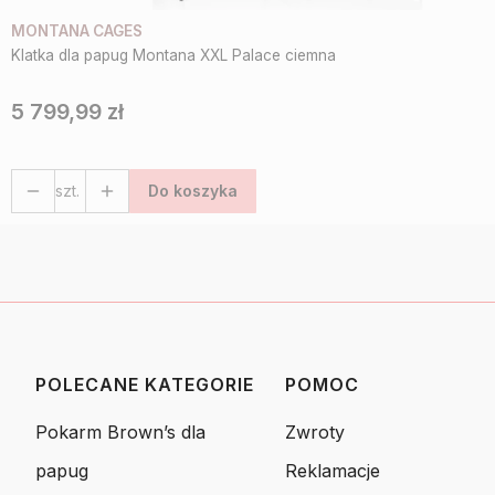
MONTANA CAGES
Klatka dla papug Montana XXL Palace ciemna
5 799,99 zł
Cena
szt.
Do koszyka
POLECANE KATEGORIE
POMOC
Linki w stopce
Pokarm Brown’s dla
Zwroty
papug
Reklamacje