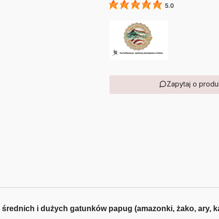
5.0
Zapytaj o produ
a średnich i dużych gatunków papug (amazonki, żako, ary, 