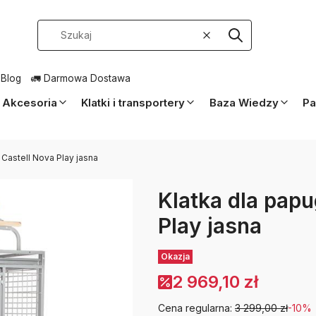
Wyczyść
Szukaj
 Blog
🚛 Darmowa Dostawa
Akcesoria
Klatki i transportery
Baza Wiedzy
Pa
Castell Nova Play jasna
Klatka dla pap
Play jasna
Etykiety
Okazja
2 969,10 zł
Cena regularna:
3 299,00 zł
-10%