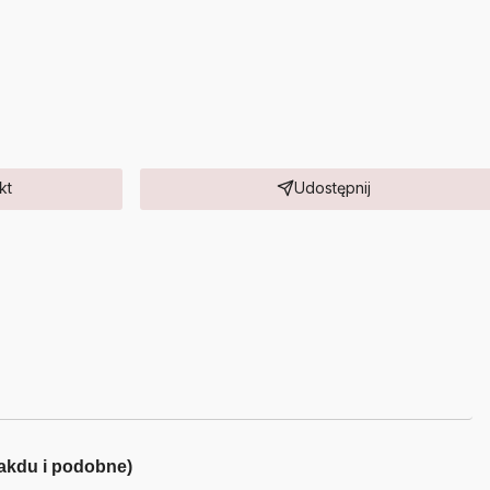
kt
Udostępnij
kakdu i podobne)