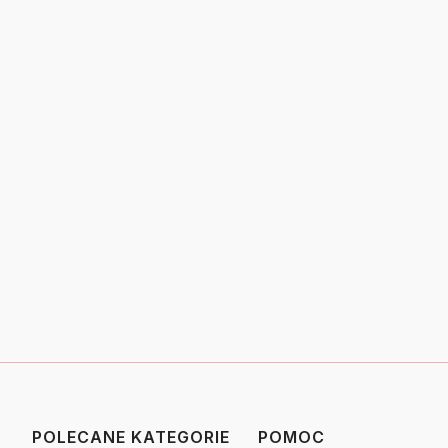
POLECANE KATEGORIE
POMOC
Linki w stopce