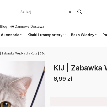
Wyczyść
Szukaj
 Blog
🚛 Darmowa Dostawa
Akcesoria
Klatki i transportery
Baza Wiedzy
Pa
 | Zabawka Wędka dla Kota | 65cm
KIJ | Zabawka 
6,99 zł
Etykiety
Cena