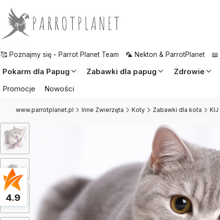
🥰 Poznajmy się - Parrot Planet Team
🦜 Nekton & ParrotPlanet
📖
Pokarm dla Papug
Zabawki dla papug
Zdrowie
Promocje
Nowości
www.parrotplanet.pl
Inne Zwierzęta
Koty
Zabawki dla kota
KIJ
4.9