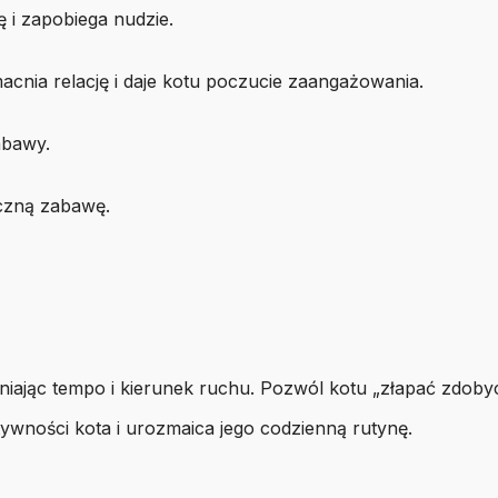
i zapobiega nudzie.
nia relację i daje kotu poczucie zaangażowania.
abawy.
czną zabawę.
niając tempo i kierunek ruchu. Pozwól kotu „złapać zdobyc
ywności kota i urozmaica jego codzienną rutynę.