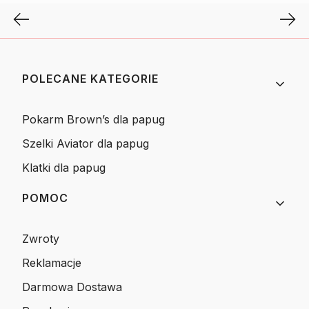
Linki w stopce
POLECANE KATEGORIE
Pokarm Brown’s dla papug
Szelki Aviator dla papug
Klatki dla papug
POMOC
Zwroty
Reklamacje
Darmowa Dostawa