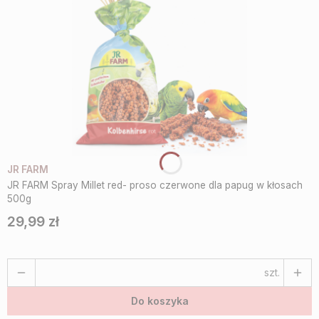
JR FARM
JR FARM Spray Millet red- proso czerwone dla papug w kłosach
500g
29,99 zł
Cena
szt.
Do koszyka