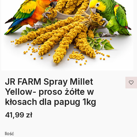
JR FARM Spray Millet
Yellow- proso żółte w
kłosach dla papug 1kg
41,99 zł
Cena
Etykiety
Ilość