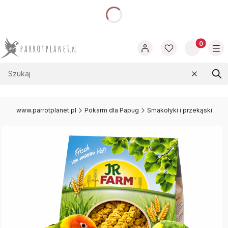
dnia
Produkty w
Wyczyść
Szu
www.parrotplanet.pl
Pokarm dla Papug
Smakołyki i przekąski dla