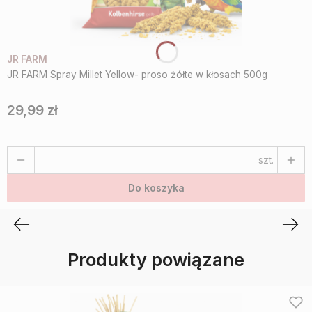
JR FARM
JR FARM Spray Millet Yellow- proso żółte w kłosach 500g
29,99 zł
Cena
szt.
Do koszyka
Produkty powiązane