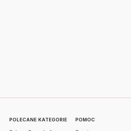
POLECANE KATEGORIE
POMOC
Linki w stopce