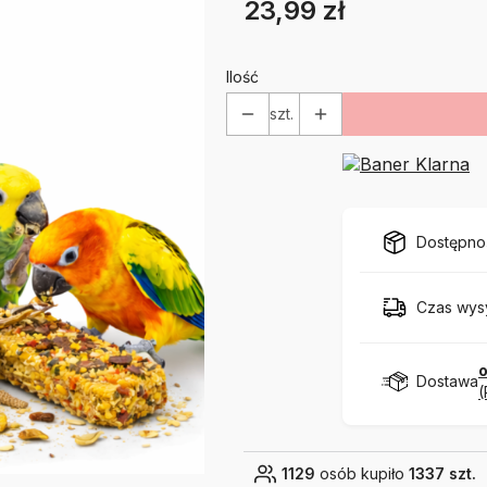
23,99 zł
Cena
Etykiety
Ilość
szt.
Dostępno
Czas wysy
o
Dostawa
(
1129
osób kupiło
1337 szt.