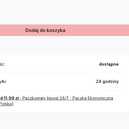
Dodaj do koszyka
ść:
dostępne
łki:
24 godziny
d 11,99 zł
- Paczkomaty Inpost 24/7 - Paczka Ekonomiczna
Polska)