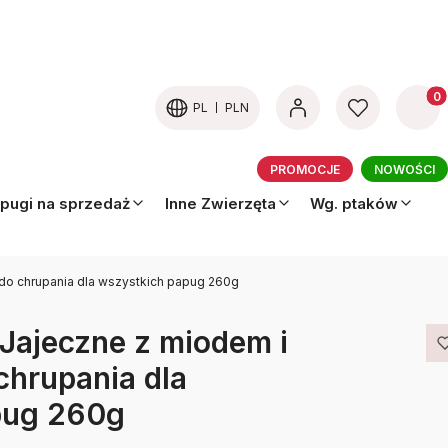
Produk
PL
PLN
PROMOCJE
NOWOŚCI
pugi na sprzedaż
Inne Zwierzęta
Wg. ptaków
do chrupania dla wszystkich papug 260g
Jajeczne z miodem i
hrupania dla
pug 260g