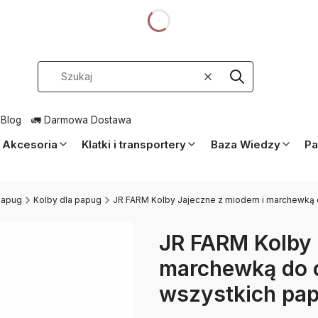
dnia
Wyczyść
Szukaj
 Blog
🚛 Darmowa Dostawa
Akcesoria
Klatki i transportery
Baza Wiedzy
Pa
 papug
Kolby dla papug
JR FARM Kolby Jajeczne z miodem i marchewką 
JR FARM Kolby 
marchewką do c
wszystkich pa