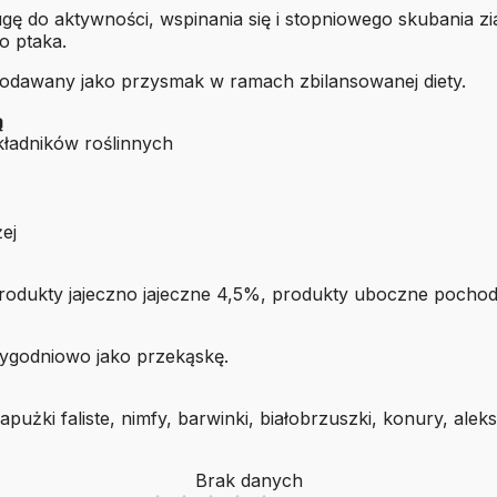
gę do aktywności, wspinania się i stopniowego skubania z
o ptaka.
podawany jako przysmak w ramach zbilansowanej diety.
ą
kładników roślinnych
ej
odukty jajeczno jajeczne 4,5%, produkty uboczne pochodz
tygodniowo jako przekąskę.
pużki faliste, nimfy, barwinki, białobrzuszki, konury, alek
Brak danych