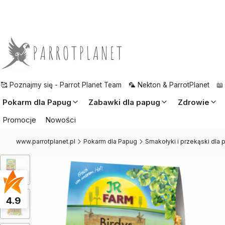
🥰 Poznajmy się - Parrot Planet Team
🦜 Nekton & ParrotPlanet
📖
Pokarm dla Papug
Zabawki dla papug
Zdrowie
Promocje
Nowości
www.parrotplanet.pl
Pokarm dla Papug
Smakołyki i przekąski dla
4.9