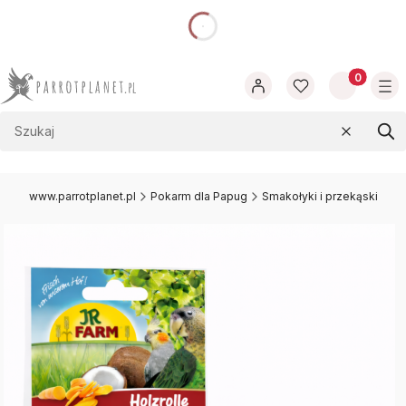
dnia
Produkty w
Wyczyść
Szu
www.parrotplanet.pl
Pokarm dla Papug
Smakołyki i przekąski dla