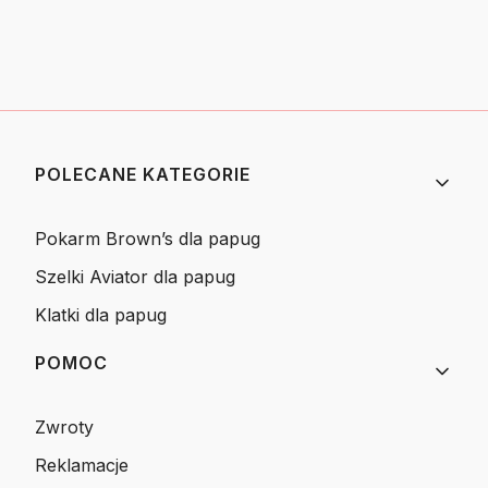
Linki w stopce
POLECANE KATEGORIE
Pokarm Brown’s dla papug
Szelki Aviator dla papug
Klatki dla papug
POMOC
Zwroty
Reklamacje