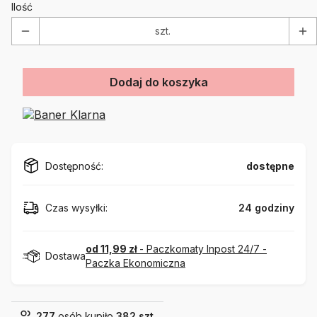
Ilość
szt.
Dodaj do koszyka
Dostępność:
dostępne
Czas wysyłki:
24 godziny
od 11,99 zł
- Paczkomaty Inpost 24/7 -
Dostawa
Paczka Ekonomiczna
277
osób kupiło
382 szt.