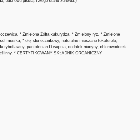
 odchowu piskląt i złego stanu zdrowia.)
soczewica, * Zmielona Żółta kukurydza, * Zmielony ryż, * Zmielone
ól morska, * olej słonecznikowy, naturalne mieszane tokoferole,
dla ryboflawiny, pantotenian D-wapnia, dodatek niacyny, chlorowodorek
 * olej roślinny. * CERTYFIKOWANY SKŁADNIK ORGANICZNY