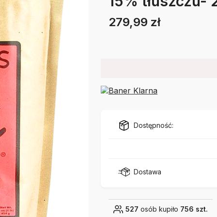
15% tłuszczu- 
279,99 zł
Cena
Etykiety
Dostępność:
Dostawa
527
osób kupiło
756 szt.