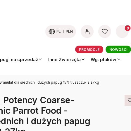
Produk
PL
PLN
PROMOCJE
NOWOŚCI
pugi na sprzedaż
Inne Zwierzęta
Wg. ptaków
ranulat dla średnich i dużych papug 15% tłuszczu- 2,27kg
h Potency Coarse-
ic Parrot Food -
ednich i dużych papug