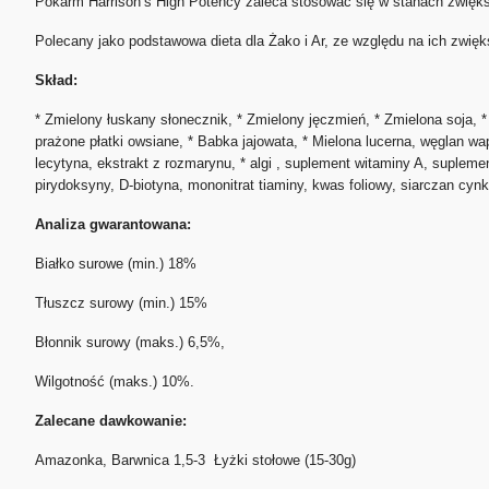
Pokarm Harrison’s High Potency zaleca stosować się w stanach zwięks
Polecany jako podstawowa dieta dla Żako i Ar, ze względu na ich zwię
Skład:
* Zmielony łuskany słonecznik, * Zmielony jęczmień, * Zmielona soja, 
prażone płatki owsiane, * Babka jajowata, * Mielona lucerna, węglan w
lecytyna, ekstrakt z rozmarynu, * algi , suplement witaminy A, supleme
pirydoksyny, D-biotyna, mononitrat tiaminy, kwas foliowy, siarczan
Analiza gwarantowana:
Białko surowe (min.) 18%
Tłuszcz surowy (min.) 15%
Błonnik surowy (maks.) 6,5%,
Wilgotność (maks.) 10%.
Zalecane dawkowanie:
Amazonka, Barwnica 1,5-3 Łyżki stołowe (15-30g)