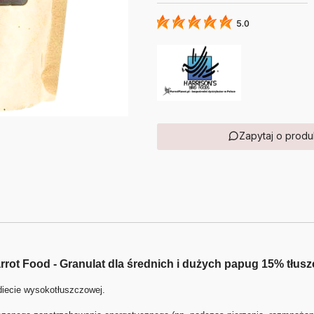
5.0
Zapytaj o produ
ot Food - Granulat dla średnich i dużych papug 15% tłusz
diecie wysokotłuszczowej.