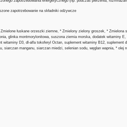
zonego zapotrzebowania energetycznego (np. podczas pierzenia, rozmnażania,
kszone zapotrzebowanie na składniki odżywcze
* Zmielone łuskane orzeszki ziemne, * Zmielony zielony groszek, * Zmielona 
apnia, glinka montmorylonitowa, suszona ziemia morska, dodatek witaminy E, s
nt witaminy D3, dl-alfa tokoferyl Octan, suplement witaminy B12, suplement 
 cynku, siarczan manganu, siarczan miedzi, selenian sodu, węglan wapnia,