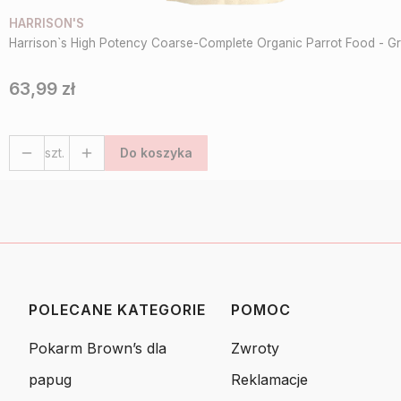
HARRISON'S
Harrison`s High Potency Coarse-Complete Organic Parrot Food - Gr
63,99 zł
Cena
szt.
Do koszyka
POLECANE KATEGORIE
POMOC
Linki w stopce
Pokarm Brown’s dla
Zwroty
papug
Reklamacje