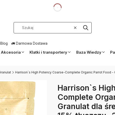
dnia
Wyczyść
Szukaj
 Blog
🚛 Darmowa Dostawa
Akcesoria
Klatki i transportery
Baza Wiedzy
Pa
Granulat
Harrison`s High Potency Coarse-Complete Organic Parrot Food - G
Harrison`s Hig
Complete Organ
Granulat dla śr