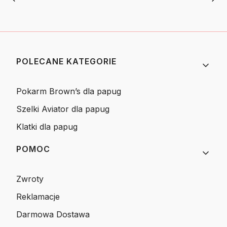
Linki w stopce
POLECANE KATEGORIE
Pokarm Brown’s dla papug
Szelki Aviator dla papug
Klatki dla papug
POMOC
Zwroty
Reklamacje
Darmowa Dostawa