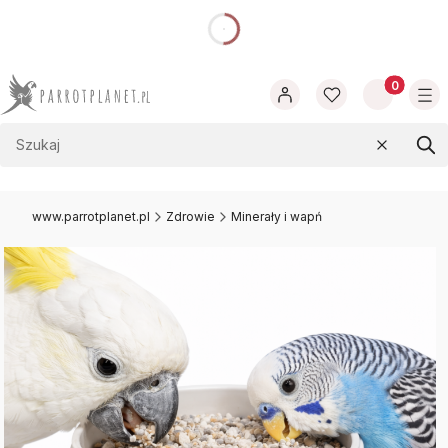
dnia
Produkty w
Wyczyść
Szu
www.parrotplanet.pl
Zdrowie
Minerały i wapń