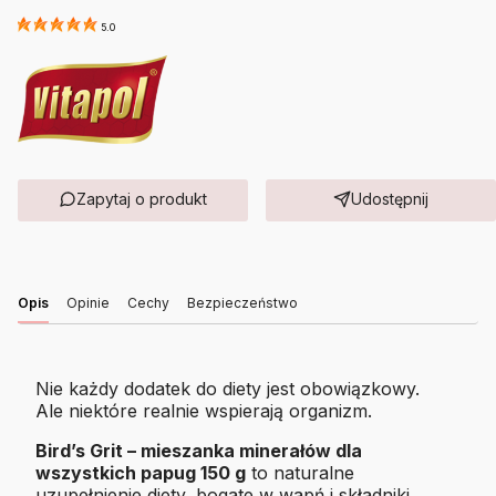
5.0
Zapytaj o produkt
Udostępnij
Opis
Opinie
Cechy
Bezpieczeństwo
Nie każdy dodatek do diety jest obowiązkowy.
Ale niektóre realnie wspierają organizm.
Bird’s Grit – mieszanka minerałów dla
wszystkich papug 150 g
to naturalne
uzupełnienie diety, bogate w wapń i składniki