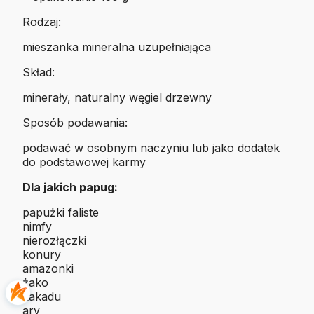
Rodzaj:
mieszanka mineralna uzupełniająca
Skład:
minerały, naturalny węgiel drzewny
Sposób podawania:
podawać w osobnym naczyniu lub jako dodatek
do podstawowej karmy
Dla jakich papug:
papużki faliste
nimfy
nierozłączki
konury
amazonki
żako
kakadu
ary