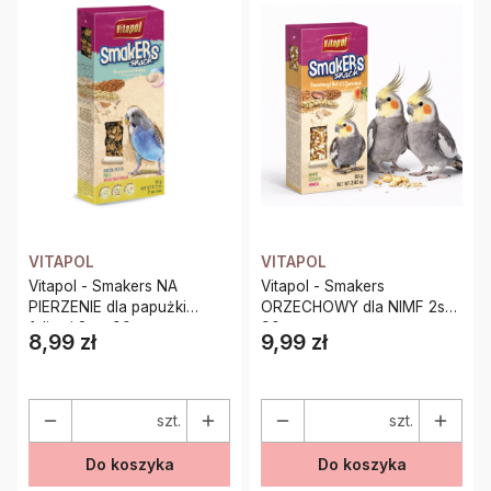
VITAPOL
VITAPOL
Vitapol - Smakers NA
Vitapol - Smakers
PIERZENIE dla papużki
ORZECHOWY dla NIMF 2szt
falistej 2szt 90g
90g
8,99 zł
9,99 zł
Cena
Cena
szt.
szt.
Do koszyka
Do koszyka