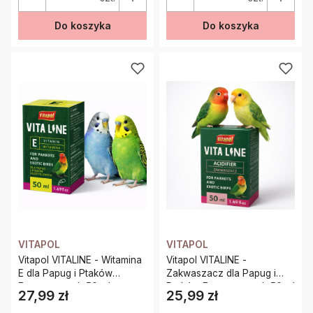
Do koszyka
Do koszyka
VITAPOL
VITAPOL
Vitapol VITALINE - Witamina
Vitapol VITALINE -
E dla Papug i Ptaków
Zakwaszacz dla Papug i
Egzotycznych 50 ml
Ptaków Egzotycznych 50 ml
27,99 zł
25,99 zł
Cena
Cena