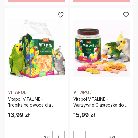
VITAPOL
VITAPOL
Vitapol VITALINE -
Vitapol VITALINE -
Tropikalne owoce dla
Warzywne Ciasteczka do
wszystkich papug 200g
łapki dla wszystkich papug
13,99 zł
15,99 zł
Cena
Cena
240g
szt.
szt.