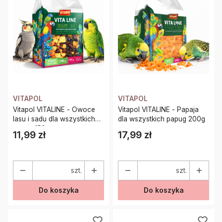
VITAPOL
VITAPOL
Vitapol VITALINE - Owoce
Vitapol VITALINE - Papaja
lasu i sadu dla wszystkich
dla wszystkich papug 200g
papug 150g
11,99 zł
17,99 zł
Cena
Cena
szt.
szt.
Do koszyka
Do koszyka