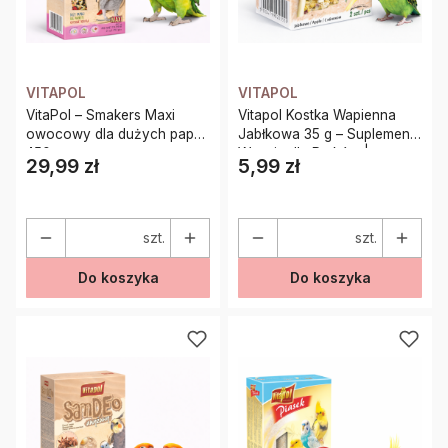
VITAPOL
VITAPOL
VitaPol – Smakers Maxi
Vitapol Kostka Wapienna
owocowy dla dużych papug
Jabłkowa 35 g – Suplement
450 g
Wapnia dla Ptaków |
29,99 zł
5,99 zł
Cena
Cena
Naturalna Kreda Pastewna
szt.
szt.
Do koszyka
Do koszyka