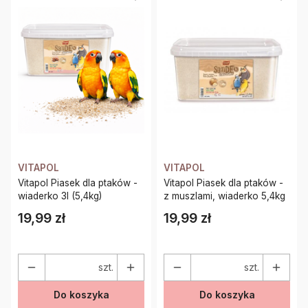
VITAPOL
VITAPOL
Vitapol Piasek dla ptaków -
Vitapol Piasek dla ptaków -
wiaderko 3l (5,4kg)
z muszlami, wiaderko 5,4kg
19,99 zł
19,99 zł
Cena
Cena
szt.
szt.
Do koszyka
Do koszyka