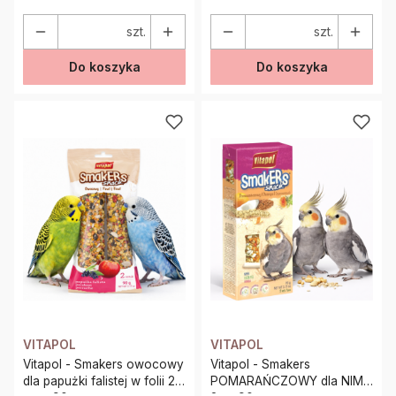
szt.
szt.
Do koszyka
Do koszyka
VITAPOL
VITAPOL
Vitapol - Smakers owocowy
Vitapol - Smakers
dla papużki falistej w folii 2
POMARAŃCZOWY dla NIMF