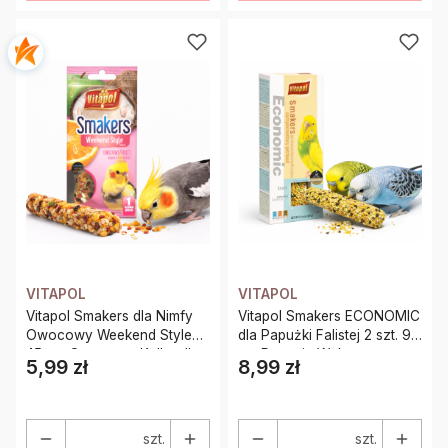
VITAPOL
VITAPOL
Vitapol Smakers dla Nimfy
Vitapol Smakers ECONOMIC
Owocowy Weekend Style
dla Papużki Falistej 2 szt. 90
45 g – Owocowa Kolba dla
g – Ręcznie Wykonana
5,99 zł
8,99 zł
Cena
Cena
Papug
Kolba z Pyłkiem Kwiatowym
szt.
szt.