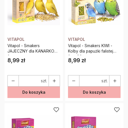
VITAPOL
VITAPOL
Vitapol - Smakers
Vitapol - Smakers KIWI -
JAJECZNY dla KANARKOW
Kolby dla papużki falistej
2szt
2szt 90g
8,99 zł
8,99 zł
Cena
Cena
szt.
szt.
Do koszyka
Do koszyka