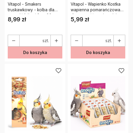
Vitapol - Smakers
Vitapol - Wapienko Kostka
truskawkowy - kolba dla
wapienna pomarańczowa
papużki falistej 2szt 90g
dla papug i innych ptaków
8,99 zł
5,99 zł
Cena
Cena
35g
szt.
szt.
Do koszyka
Do koszyka