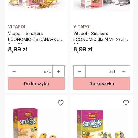
VITAPOL
VITAPOL
Vitapol - Smakers
Vitapol - Smakers
ECONOMIC dla KANARKOW
ECONOMIC dla NIMF 2szt
2szt 60g
90g
8,99 zł
8,99 zł
Cena
Cena
szt.
szt.
Do koszyka
Do koszyka