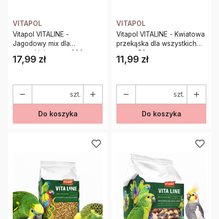
VITAPOL
VITAPOL
Vitapol VITALINE -
Vitapol VITALINE - Kwiatowa
Jagodowy mix dla
przekąska dla wszystkich
wszystkich papug 200g
papug 50g
17,99 zł
11,99 zł
Cena
Cena
szt.
szt.
Do koszyka
Do koszyka