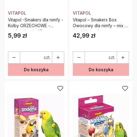
VITAPOL
VITAPOL
Vitapol -Smakers dla nimfy -
Vitapol – Smakers Box
Kolby ORZECHOWE -
Owocowy dla nimfy – mix 3
weekend style 45g
smaki (orzechowy,
5,99 zł
42,99 zł
Cena
Cena
owocowy, kiwi) – 12 sztuk
szt.
szt.
Do koszyka
Do koszyka