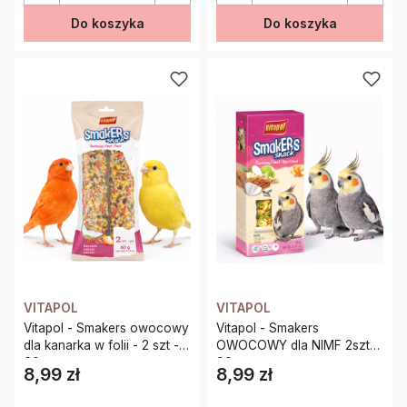
Do koszyka
Do koszyka
VITAPOL
VITAPOL
Vitapol - Smakers owocowy
Vitapol - Smakers
dla kanarka w folii - 2 szt -
OWOCOWY dla NIMF 2szt
60g
90g
8,99 zł
8,99 zł
Cena
Cena