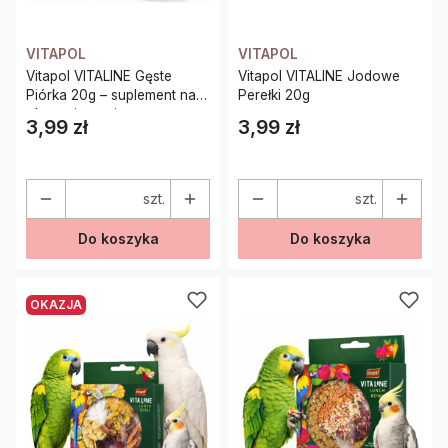
VITAPOL
VITAPOL
Vitapol VITALINE Gęste
Vitapol VITALINE Jodowe
Piórka 20g – suplement na
Perełki 20g
okres pierzenia papug
3,99 zł
3,99 zł
Cena
Cena
szt.
szt.
Do koszyka
Do koszyka
OKAZJA