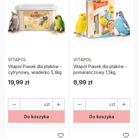
VITAPOL
VITAPOL
Vitapol Piasek dla ptaków -
Vitapol Piasek dla ptaków -
cytrynowy, wiaderko 5,4kg
pomarańczowy 1,5kg
19,99 zł
8,99 zł
Cena
Cena
szt.
szt.
Do koszyka
Do koszyka