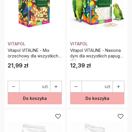
VITAPOL
VITAPOL
Vitapol VITALINE - Mix
Vitapol VITALINE - Nasiona
orzechowy dla wszystkich
dyni dla wszystkich papug
papug 200g
150g
21,99 zł
12,39 zł
Cena
Cena
szt.
szt.
Do koszyka
Do koszyka