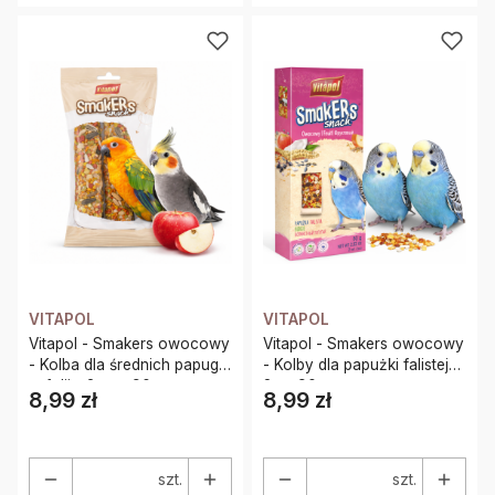
VITAPOL
VITAPOL
Vitapol - Smakers owocowy
Vitapol - Smakers owocowy
- Kolba dla średnich papug
- Kolby dla papużki falistej
w folii - 2 szt -90g
2szt 90g
8,99 zł
8,99 zł
Cena
Cena
szt.
szt.