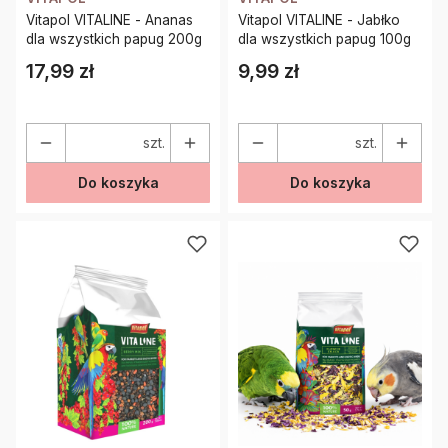
Vitapol VITALINE - Ananas
Vitapol VITALINE - Jabłko
dla wszystkich papug 200g
dla wszystkich papug 100g
17,99 zł
9,99 zł
Cena
Cena
szt.
szt.
Do koszyka
Do koszyka