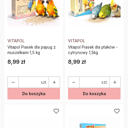
VITAPOL
VITAPOL
Vitapol Piasek dla papug z
Vitapol Piasek dla ptaków -
muszelkami 1,5 kg
cytrynowy 1,5kg
8,99 zł
8,99 zł
Cena
Cena
szt.
szt.
Do koszyka
Do koszyka