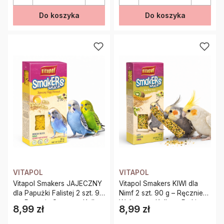
Do koszyka
Do koszyka
VITAPOL
VITAPOL
Vitapol Smakers JAJECZNY
Vitapol Smakers KIWI dla
dla Papużki Falistej 2 szt. 90
Nimf 2 szt. 90 g – Ręcznie
g – Ręcznie Suszona Kolba
Wykonana Kolba z Pyłkiem
8,99 zł
8,99 zł
Cena
Cena
z Pyłkiem Kwiatowym
Kwiatowym