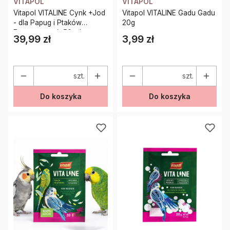
VITAPOL
VITAPOL
Vitapol VITALINE Cynk +Jod
Vitapol VITALINE Gadu Gadu
- dla Papug i Ptaków
20g
Egzotycznych 50 ml
39,99 zł
3,99 zł
Cena
Cena
szt.
szt.
Do koszyka
Do koszyka