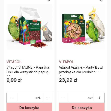
VITAPOL
VITAPOL
Vitapol VITALINE - Papryka
Vitapol Vitaline - Party Bowl
Chili dla wszystkich papug
przekąska dla średnich i
40g
dużych papug
9,99 zł
23,99 zł
Cena
Cena
szt.
szt.
Do koszyka
Do koszyka