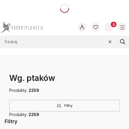
dnia
Produkty w
Wyczyść
Szu
Wg. ptaków
Produkty:
2259
Filtry
Produkty:
2259
Filtry