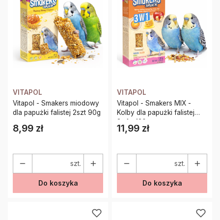
VITAPOL
VITAPOL
Vitapol - Smakers miodowy
Vitapol - Smakers MIX -
dla papużki falistej 2szt 90g
Kolby dla papużki falistej
3w1 - 130g
8,99 zł
11,99 zł
Cena
Cena
szt.
szt.
Do koszyka
Do koszyka