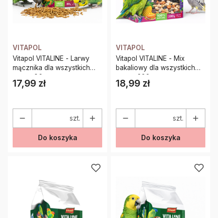
VITAPOL
VITAPOL
Vitapol VITALINE - Larwy
Vitapol VITALINE - Mix
mącznika dla wszystkich
bakaliowy dla wszystkich
papug 80g
papug 200g
17,99 zł
18,99 zł
Cena
Cena
szt.
szt.
Do koszyka
Do koszyka