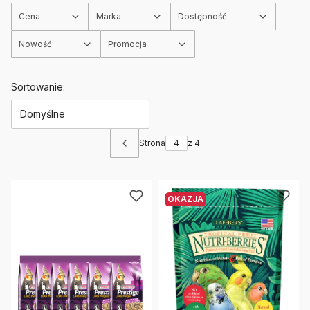
Cena
Marka
Dostępność
Nowość
Promocja
Koniec filtrów
Lista produktów
Sortowanie:
Domyślne
Strona
z 4
Poprzednie produkty
OKAZJA