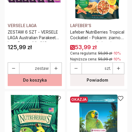
VERSELE LAGA
LAFEBER'S
ZESTAW 6 SZT - VERSELE
Lafeber NutriBerries Tropical
LAGA Australian Parakeet
Cockatiel - Pokarm: ziarno z
Loro Parque Mix 1KG
owocami tropikalnymi w
125,99 zł
53,99 zł
Cena
POKARM DLA Nimf
kształcie kuleczek dla
Cena regularna:
59,99 zł
-10%
średnich i małych papug
Najniższa cena:
59,99 zł
-10%
284g
zestaw
szt.
Do koszyka
Powiadom
OKAZJA