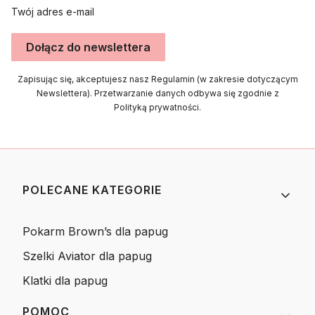
Twój adres e-mail
Dołącz do newslettera
Zapisując się, akceptujesz nasz Regulamin (w zakresie dotyczącym
Newslettera). Przetwarzanie danych odbywa się zgodnie z
Polityką prywatności.
Linki w stopce
POLECANE KATEGORIE
Pokarm Brown’s dla papug
Szelki Aviator dla papug
Klatki dla papug
POMOC