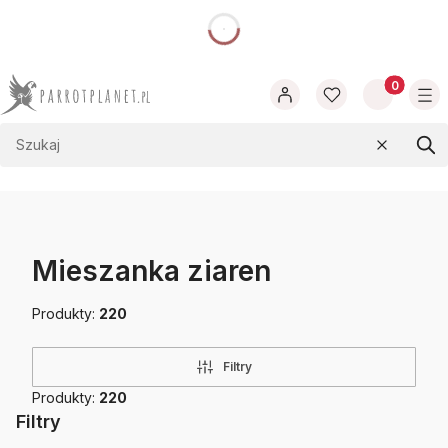
dnia
Produkty w
Wyczyść
Szu
Mieszanka ziaren
Produkty:
220
Filtry
Produkty:
220
Filtry