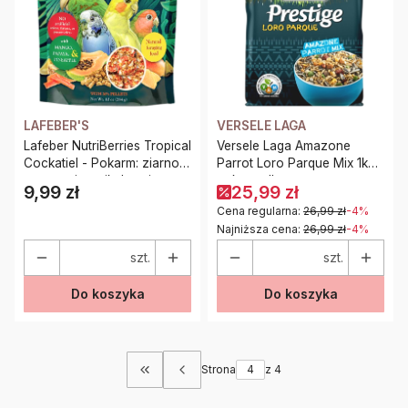
LAFEBER'S
VERSELE LAGA
Lafeber NutriBerries Tropical
Versele Laga Amazone
Cockatiel - Pokarm: ziarno z
Parrot Loro Parque Mix 1kg
owocami tropikalnymi w
pokarm dla papug
9,99 zł
25,99 zł
Cena
kształcie kuleczek dla
amazońskich
Cena regularna:
26,99 zł
-4%
średnich i małych papug
Najniższa cena:
26,99 zł
-4%
28g PRÓBKA
szt.
szt.
Do koszyka
Do koszyka
Strona
z 4
Wróć do pierwszej strony z produktami