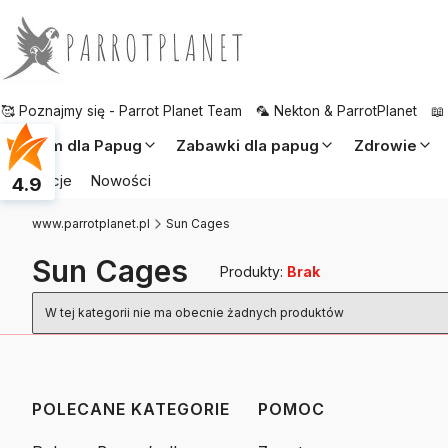
🥰 Poznajmy się - Parrot Planet Team
🦜 Nekton & ParrotPlanet
📖
Pokarm dla Papug
Zabawki dla papug
Zdrowie
Promocje
Nowości
4.9
www.parrotplanet.pl
Sun Cages
Sun Cages
Produkty:
Brak
Lista produktów
W tej kategorii nie ma obecnie żadnych produktów
POLECANE KATEGORIE
POMOC
Linki w stopce