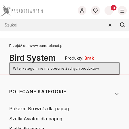
Produkty w
Wyczyść
Szu
Przejdź do:
www.parrotplanet.pl
Bird System
Produkty:
Brak
Lista produktów
W tej kategorii nie ma obecnie żadnych produktów
Linki w stopce
POLECANE KATEGORIE
Pokarm Brown’s dla papug
Szelki Aviator dla papug
Klatki dla papug