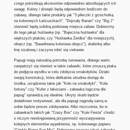
czego potrzebują akcesoriów odpowiednio absorbujących ich
uwagę. Kolory i dźwięki będą odpowiednim bodźcem do
zabawy, dlatego takie produkty jak "3 piłeczki z grzechotką
na kolorowych Łańcuszkach", "Dojrzały Banan" czy "Big J"
stanowić będą solidną podstawę miejsca zabaw. Dobierzmy
do tego jakąś huśtawkę (np. "Bajeczna huśtawka" dla
większych ptaków, czy "Huśtawka Żerdka" dla mniejszych),
obręcz (np. "Bawełniana kolorowa obręcz"), drabinkę albo
linę sizalową i zaczyna robić się ciekawie.
Papugi mają naturalną potrzebę żerowania, dlatego warto
zaopatrzyć się również w takie zabawki, które zmuszą ptaka
do podjęcia wysiłku w celu zdobycia smakołyków. Dzięki
swojej konstrukcji, która delikatnie utrudnia dostęp do
środka, urządzenia takie jak "Koło na smakołyki", "Koła
fortuny" czy "Kufer z łakociami - zabawka logiczna dla
papug" sprawdzą się idealnie. Ukryty skarb będzie
dodatkowo motywować, ale dla papugi nagrodą samą w
sobie będzie proces zdobywania. Albo niszczenia, bo w
zabawkach takich jak "Crazy Box" czy "Kule Fiesta" chodzi
o niczym nieskrępowaną przyjemność wyszarpywania
kolejnych elementów wypełnienia, np. kolorowego papieru
"Crinkle Paper Sun Mix". Dobierzmy jeszcze jakąś zabawkę