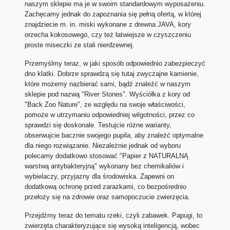
naszym sklepie ma je w swoim standardowym wyposażeniu.
Zachęcamy jednak do zapoznania się pełną ofertą, w której
znajdziecie m. in. miski wykonane z drewna JAVA, kory
orzecha kokosowego, czy też łatwiejsze w czyszczeniu
proste miseczki ze stali nierdzewnej.
Przemyślmy teraz, w jaki sposób odpowiednio zabezpieczyć
dno klatki. Dobrze sprawdzą się tutaj zwyczajne kamienie,
które możemy nazbierać sami, bądź znaleźć w naszym
sklepie pod nazwą "River Stones". Wyściółka z kory od
"Back Zoo Nature", ze względu na swoje właściwości,
pomoże w utrzymaniu odpowiedniej wilgotności, przez co
sprawdzi się doskonale. Testujcie różne warianty,
obserwujcie bacznie swojego pupila, aby znaleźć optymalne
dla niego rozwiązanie. Niezależnie jednak od wyboru
polecamy dodatkowo stosować "Papier z NATURALNĄ
warstwą antybakteryjną" wykonany bez chemikaliów i
wybielaczy, przyjazny dla środowiska. Zapewni on
dodatkową ochronę przed zarazkami, co bezpośrednio
przełoży się na zdrowie oraz samopoczucie zwierzęcia.
Przejdźmy teraz do tematu rzeki, czyli zabawek. Papugi, to
zwierzęta charakteryzujące się wysoką inteligencją, wobec