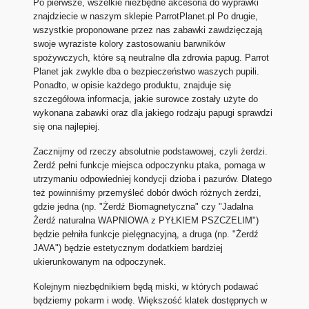
Po pierwsze, wszelkie niezbędne akcesoria do wyprawki
znajdziecie w naszym sklepie ParrotPlanet.pl Po drugie,
wszystkie proponowane przez nas zabawki zawdzięczają
swoje wyraziste kolory zastosowaniu barwników
spożywczych, które są neutralne dla zdrowia papug. Parrot
Planet jak zwykle dba o bezpieczeństwo waszych pupili.
Ponadto, w opisie każdego produktu, znajduje się
szczegółowa informacja, jakie surowce zostały użyte do
wykonana zabawki oraz dla jakiego rodzaju papugi sprawdzi
się ona najlepiej.
Zacznijmy od rzeczy absolutnie podstawowej, czyli żerdzi.
Żerdź pełni funkcje miejsca odpoczynku ptaka, pomaga w
utrzymaniu odpowiedniej kondycji dzioba i pazurów. Dlatego
też powinniśmy przemyśleć dobór dwóch różnych żerdzi,
gdzie jedna (np. "Żerdź Biomagnetyczna" czy "Jadalna
Żerdź naturalna WAPNIOWA z PYŁKIEM PSZCZELIM")
będzie pełniła funkcje pielęgnacyjną, a druga (np. "Żerdź
JAVA") będzie estetycznym dodatkiem bardziej
ukierunkowanym na odpoczynek.
Kolejnym niezbędnikiem będą miski, w których podawać
będziemy pokarm i wodę. Większość klatek dostępnych w