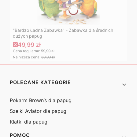
"Bardzo Ładna Zabawka" - Zabawka dla średnich i
dużych papug
49,99 zł
Cena regularna:
59,99 zł
Najniższa cena:
59,99 zł
Linki w stopce
POLECANE KATEGORIE
Pokarm Brown’s dla papug
Szelki Aviator dla papug
Klatki dla papug
POMOC