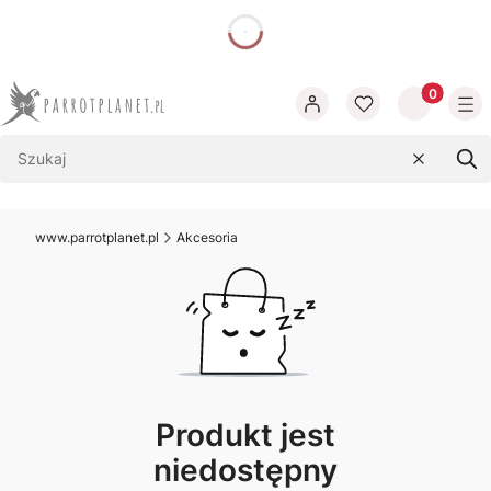
dnia
Produkty w
Wyczyść
Szu
www.parrotplanet.pl
Akcesoria
Produkt jest
niedostępny