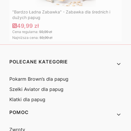
"Bardzo Ładna Zabawka" - Zabawka dla średnich i
dużych papug
49,99 zł
Cena regularna:
59,99 zł
Najniższa cena:
59,99 zł
Linki w stopce
POLECANE KATEGORIE
Pokarm Brown’s dla papug
Szelki Aviator dla papug
Klatki dla papug
POMOC
Zwroty