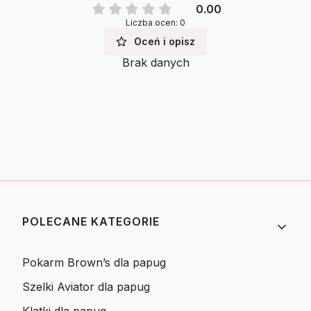
0.00
Liczba ocen: 0
Oceń i opisz
Brak danych
Linki w stopce
POLECANE KATEGORIE
Pokarm Brown’s dla papug
Szelki Aviator dla papug