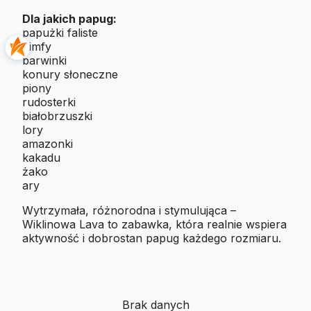
Dla jakich papug:
papużki faliste
nimfy
barwinki
konury słoneczne
piony
rudosterki
białobrzuszki
lory
amazonki
kakadu
żako
ary
Wytrzymała, różnorodna i stymulująca –
Wiklinowa Lava to zabawka, która realnie wspiera
aktywność i dobrostan papug każdego rozmiaru.
Brak danych