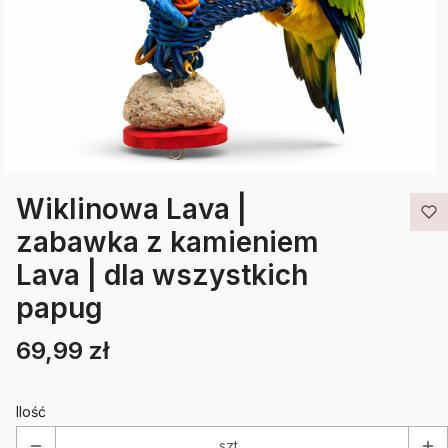
Wiklinowa Lava |
zabawka z kamieniem
Lava | dla wszystkich
papug
69,99 zł
Cena
Etykiety
Ilość
szt.