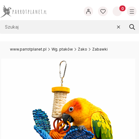
Produkty w
Wyczyść
Szu
www.parrotplanet.pl
Wg. ptaków
Żako
Zabawki