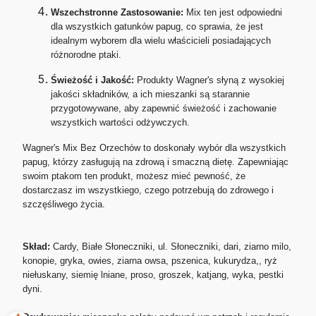
Wszechstronne Zastosowanie:
Mix ten jest odpowiedni
dla wszystkich gatunków papug, co sprawia, że jest
idealnym wyborem dla wielu właścicieli posiadających
różnorodne ptaki.
Świeżość i Jakość:
Produkty Wagner's słyną z wysokiej
jakości składników, a ich mieszanki są starannie
przygotowywane, aby zapewnić świeżość i zachowanie
wszystkich wartości odżywczych.
Wagner's Mix Bez Orzechów to doskonały wybór dla wszystkich
papug, którzy zasługują na zdrową i smaczną dietę. Zapewniając
swoim ptakom ten produkt, możesz mieć pewność, że
dostarczasz im wszystkiego, czego potrzebują do zdrowego i
szczęśliwego życia.
Skład:
Cardy, Białe Słoneczniki, ul. Słoneczniki, dari, ziarno milo,
konopie, gryka, owies, ziarna owsa, pszenica, kukurydza,, ryż
niełuskany, siemię lniane, proso, groszek, katjang, wyka, pestki
dyni.