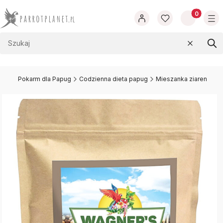
Produkty w
Wyczyść
Szu
t.pl
Pokarm dla Papug
Codzienna dieta papug
Mieszanka ziaren