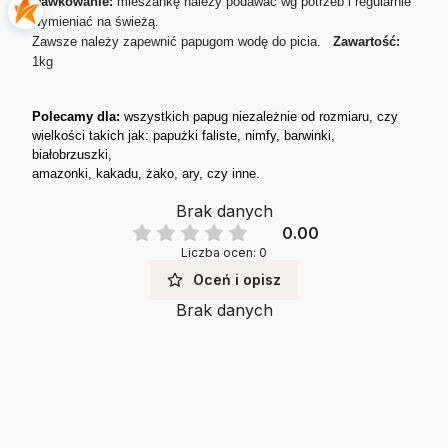
Dawkowanie:
mieszankę należy podawać wg potrzeb i regularnie
wymieniać na świeżą.
Zawsze należy zapewnić papugom wodę do picia.
Zawartość:
1kg
Polecamy dla:
wszystkich papug niezależnie od rozmiaru, czy
wielkości takich jak: papużki faliste, nimfy, barwinki,
białobrzuszki,
amazonki, kakadu, żako, ary, czy inne.
Brak danych
0.00
Liczba ocen: 0
Oceń i opisz
Brak danych