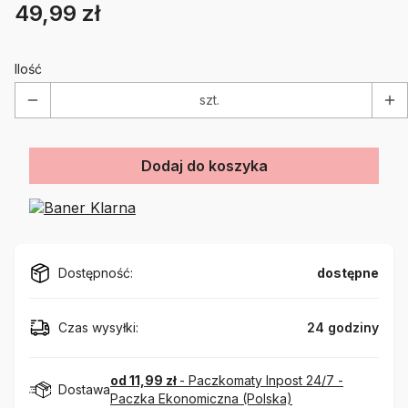
49,99 zł
Cena
Etykiety
Ilość
szt.
Dodaj do koszyka
Dostępność:
dostępne
Czas wysyłki:
24 godziny
od 11,99 zł
- Paczkomaty Inpost 24/7 -
Dostawa
Paczka Ekonomiczna (Polska)