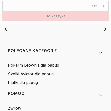
szt.
Do koszyka
Linki w stopce
POLECANE KATEGORIE
Pokarm Brown’s dla papug
Szelki Aviator dla papug
Klatki dla papug
POMOC
Zwroty