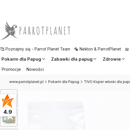
🥰 Poznajmy się - Parrot Planet Team
🦜 Nekton & ParrotPlanet
📖
Pokarm dla Papug
Zabawki dla papug
Zdrowie
Promocje
Nowości
www.parrotplanet.pl
Pokarm dla Papug
TIVO Koper włoski dla papu
4.9