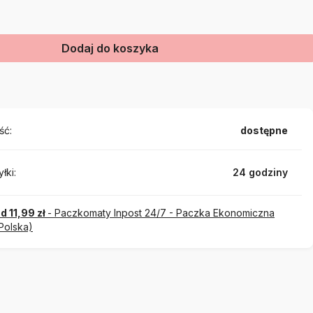
Dodaj do koszyka
ść:
dostępne
łki:
24 godziny
d 11,99 zł
- Paczkomaty Inpost 24/7 - Paczka Ekonomiczna
Polska)