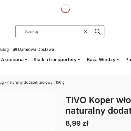
dnia
Wyczyść
Szukaj
 Blog
🚛 Darmowa Dostawa
Akcesoria
Klatki i transportery
Baza Wiedzy
Pa
g – naturalny dodatek ziołowy | 150 g
TIVO Koper wło
naturalny dodat
8,99 zł
Cena
Etykiety