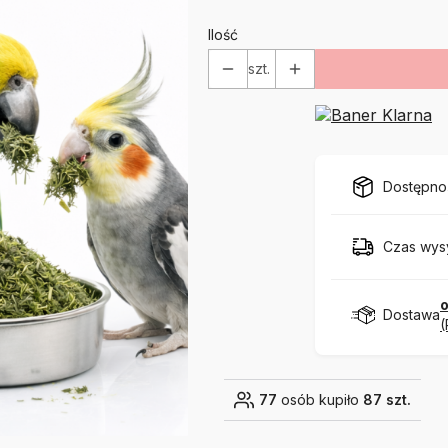
Ilość
szt.
Dostępno
Czas wysy
o
Dostawa
(
77
osób kupiło
87 szt.