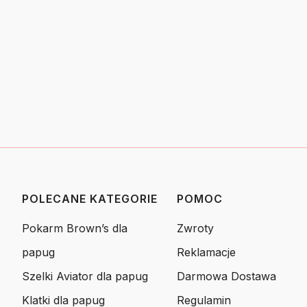
POLECANE KATEGORIE
POMOC
Linki w stopce
Pokarm Brown’s dla
Zwroty
papug
Reklamacje
Szelki Aviator dla papug
Darmowa Dostawa
Klatki dla papug
Regulamin