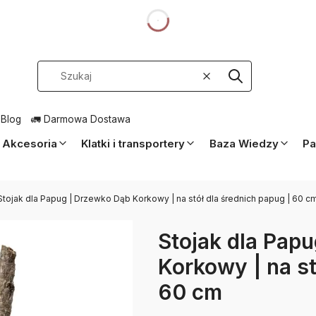
dnia
Wyczyść
Szukaj
 Blog
🚛 Darmowa Dostawa
Akcesoria
Klatki i transportery
Baza Wiedzy
Pa
Stojak dla Papug | Drzewko Dąb Korkowy | na stół dla średnich papug | 60 c
Stojak dla Pap
Korkowy | na st
60 cm