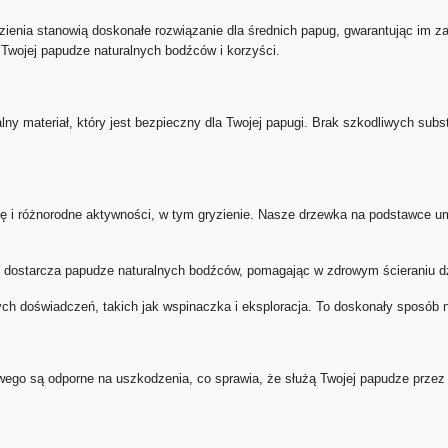
enia stanowią doskonałe rozwiązanie dla średnich papug, gwarantując im za
Twojej papudze naturalnych bodźców i korzyści.
ny materiał, który jest bezpieczny dla Twojej papugi. Brak szkodliwych subst
ę i różnorodne aktywności, w tym gryzienie. Nasze drzewka na podstawce um
 dostarcza papudze naturalnych bodźców, pomagając w zdrowym ścieraniu d
h doświadczeń, takich jak wspinaczka i eksploracja. To doskonały sposób n
o są odporne na uszkodzenia, co sprawia, że służą Twojej papudze przez 