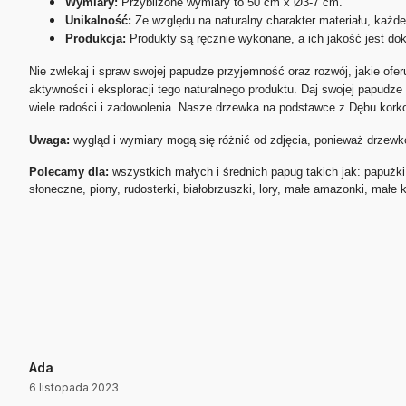
Wymiary:
Przybliżone wymiary to 50 cm x Ø3-7 cm.
Unikalność:
Ze względu na naturalny charakter materiału, każde
Produkcja:
Produkty są ręcznie wykonane, a ich jakość jest do
Nie zwlekaj i spraw swojej papudze przyjemność oraz rozwój, jakie ofe
aktywności i eksploracji tego naturalnego produktu. Daj swojej papudze
wiele radości i zadowolenia. Nasze drzewka na podstawce z Dębu korko
Uwaga:
wygląd i wymiary mogą się różnić od zdjęcia, ponieważ drzewko
Polecamy dla:
wszystkich małych i średnich papug takich jak: papużki f
słoneczne, piony, rudosterki, białobrzuszki, lory, małe amazonki, małe
Ada
6 listopada 2023