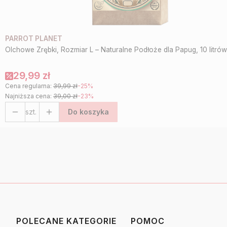
PARROT PLANET
Olchowe Zrębki, Rozmiar L – Naturalne Podłoże dla Papug, 10 litrów
29,99 zł
Cena regularna:
39,99 zł
-25%
Najniższa cena:
39,00 zł
-23%
szt.
Do koszyka
POLECANE KATEGORIE
POMOC
Linki w stopce