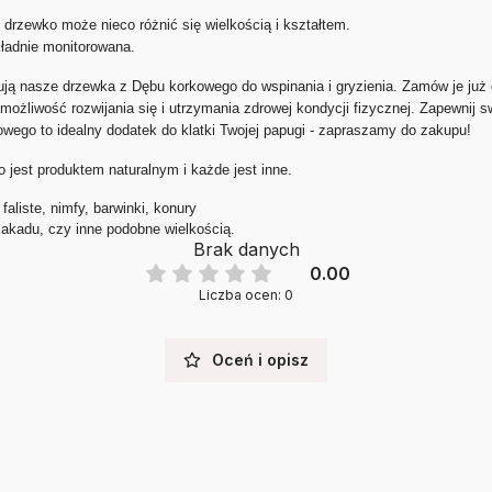
 drzewko może nieco różnić się wielkością i kształtem.
kładnie monitorowana.
rują nasze drzewka z Dębu korkowego do wspinania i gryzienia. Zamów je już 
 możliwość rozwijania się i utrzymania zdrowej kondycji fizycznej. Zapewnij s
wego to idealny dodatek do klatki Twojej papugi - zapraszamy do zakupu!
 jest produktem naturalnym i każde jest inne.
aliste, nimfy, barwinki, konury
 kakadu, czy inne podobne wielkością.
Brak danych
0.00
Liczba ocen: 0
Oceń i opisz