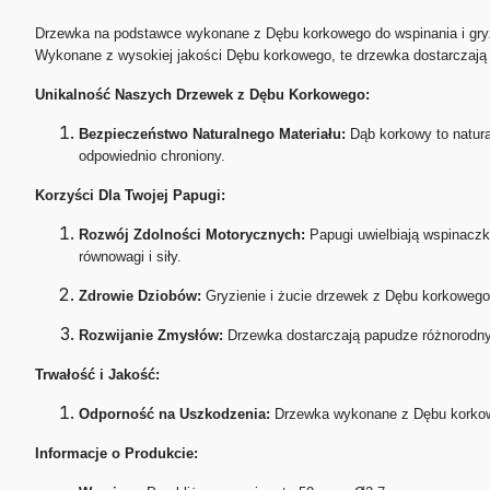
Drzewka na podstawce wykonane z Dębu korkowego do wspinania i gryzi
Wykonane z wysokiej jakości Dębu korkowego, te drzewka dostarczają 
Unikalność Naszych Drzewek z Dębu Korkowego:
Bezpieczeństwo Naturalnego Materiału:
Dąb korkowy to natural
odpowiednio chroniony.
Korzyści Dla Twojej Papugi:
Rozwój Zdolności Motorycznych:
Papugi uwielbiają wspinaczk
równowagi i siły.
Zdrowie Dziobów:
Gryzienie i żucie drzewek z Dębu korkowego
Rozwijanie Zmysłów:
Drzewka dostarczają papudze różnorodnyc
Trwałość i Jakość:
Odporność na Uszkodzenia:
Drzewka wykonane z Dębu korkoweg
Informacje o Produkcie: