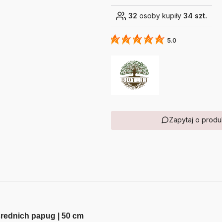
32
osoby kupiły
34 szt.
5.0
Zapytaj o produ
średnich papug | 50 cm