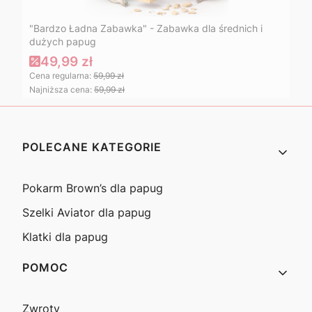
"Bardzo Ładna Zabawka" - Zabawka dla średnich i
dużych papug
49,99 zł
Cena regularna:
59,99 zł
Najniższa cena:
59,99 zł
Linki w stopce
POLECANE KATEGORIE
Pokarm Brown’s dla papug
Szelki Aviator dla papug
Klatki dla papug
POMOC
Zwroty