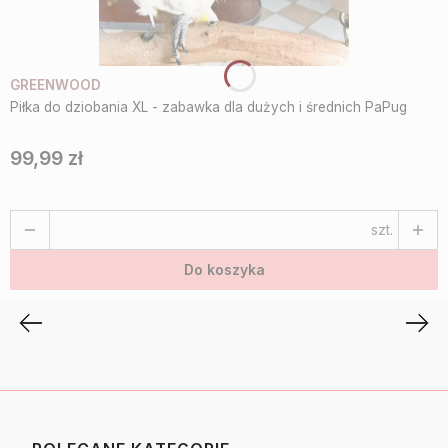
GREENWOOD
Piłka do dziobania XL - zabawka dla dużych i średnich PaPug
99,99 zł
Cena
szt.
Do koszyka