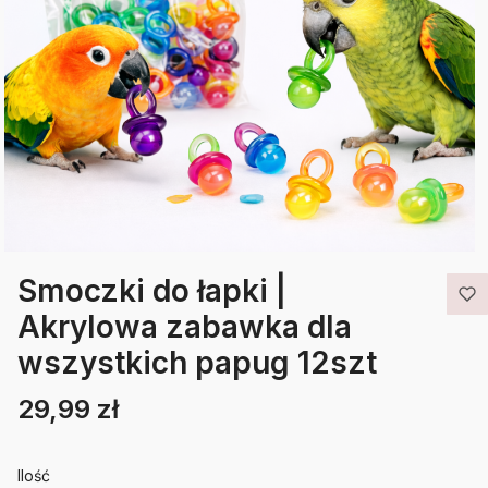
Smoczki do łapki |
Akrylowa zabawka dla
wszystkich papug 12szt
29,99 zł
Cena
Etykiety
Ilość