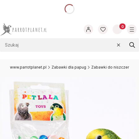
dnia
Produkty w
Wyczyść
Szu
www.parrotplanet.pl
Zabawki dla papug
Zabawki do niszczenia dl