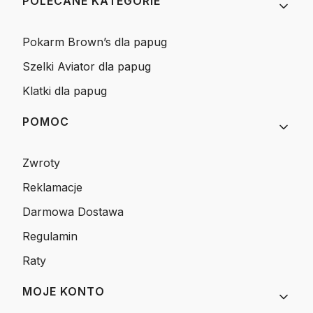
Linki w stopce
POLECANE KATEGORIE
Pokarm Brown’s dla papug
Szelki Aviator dla papug
Klatki dla papug
POMOC
Zwroty
Reklamacje
Darmowa Dostawa
Regulamin
Raty
MOJE KONTO