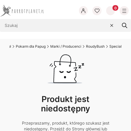
Produkty w
Wyczyść
Szu
anet.pl
Pokarm dla Papug
Marki / Producenci
RoudyBush
Special
Produkt jest
niedostępny
Przepraszamy, produkt, którego szukasz jest
niedostępny. Przejdź do Strony głównej lub