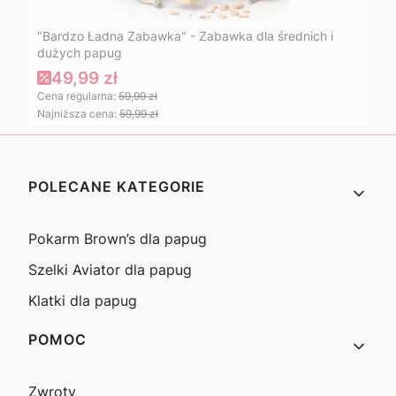
"Bardzo Ładna Zabawka" - Zabawka dla średnich i
dużych papug
49,99 zł
Cena regularna:
59,99 zł
Najniższa cena:
59,99 zł
Linki w stopce
POLECANE KATEGORIE
Pokarm Brown’s dla papug
Szelki Aviator dla papug
Klatki dla papug
POMOC
Zwroty