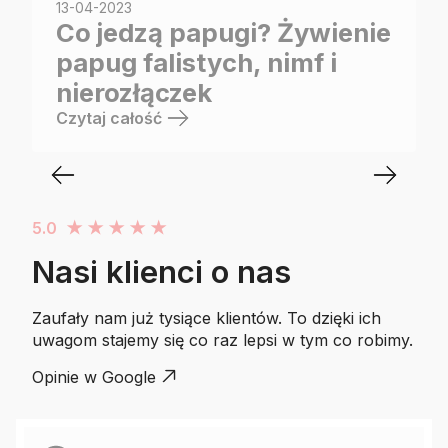
13-04-2023
Co jedzą papugi? Żywienie
papug falistych, nimf i
nierozłączek
Czytaj całość
5.0
★
★
★
★
★
Nasi klienci o nas
Zaufały nam już tysiące klientów. To dzięki ich
uwagom stajemy się co raz lepsi w tym co robimy.
Opinie w Google