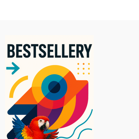
5.0
★
★
★