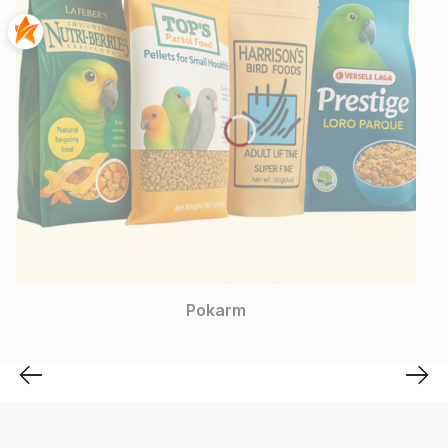
ParrotPlanet
Pokarm