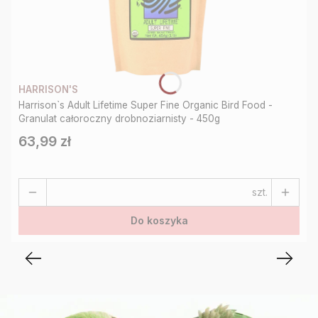
HARRISON'S
Harrison`s Adult Lifetime Super Fine Organic Bird Food -
Granulat całoroczny drobnoziarnisty - 450g
63,99 zł
Cena
szt.
Do koszyka