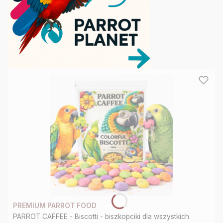
★
★
Jesteśmy
największym
sklepem
internetowym,
dedykowanym
dla
papug
w
Polsce.
Blisko
90%
asortymentu
posiadamy
PREMIUM PARROT FOOD
PARROT CAFFEE - Biscotti - biszkopciki dla wszystkich