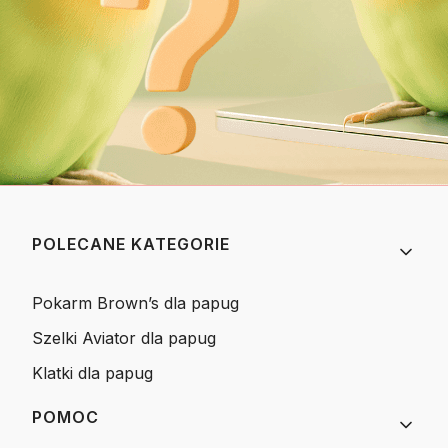
Linki w stopce
POLECANE KATEGORIE
Pokarm Brown’s dla papug
Szelki Aviator dla papug
Klatki dla papug
POMOC