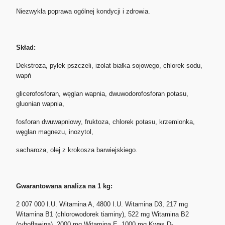
Niezwykła poprawa ogólnej kondycji i zdrowia.
Skład:
Dekstroza, pyłek pszczeli, izolat białka sojowego, chlorek sodu,
wapń
glicerofosforan, węglan wapnia, dwuwodorofosforan potasu,
gluonian wapnia,
fosforan dwuwapniowy, fruktoza, chlorek potasu, krzemionka,
węglan magnezu, inozytol,
sacharoza, olej z krokosza barwiejskiego.
Gwarantowana analiza na 1 kg:
2 007 000 I.U. Witamina A, 4800 I.U. Witamina D3, 217 mg
Witamina B1 (chlorowodorek tiaminy), 522 mg Witamina B2
(ryboflawina), 2000 mg Witamina E, 1000 mg Kwas D-