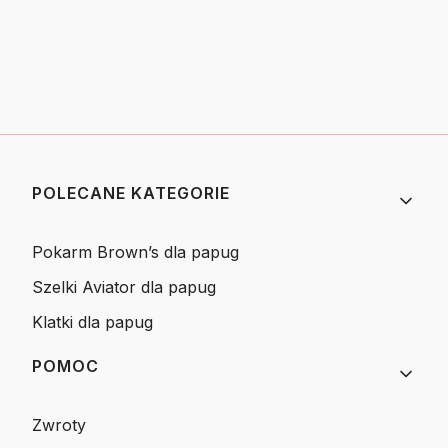
Linki w stopce
POLECANE KATEGORIE
Pokarm Brown’s dla papug
Szelki Aviator dla papug
Klatki dla papug
POMOC
Zwroty