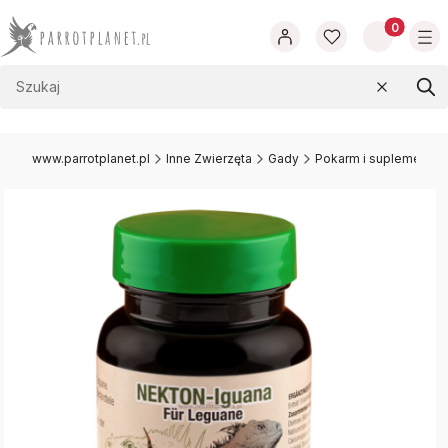
Produkty w
Wyczyść
Szu
www.parrotplanet.pl
Inne Zwierzęta
Gady
Pokarm i suplementac