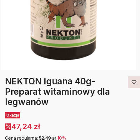
NEKTON Iguana 40g-
Preparat witaminowy dla
legwanów
Etykiety
Okazja
47,24 zł
Cena regularna:
52,49 zł
-10%