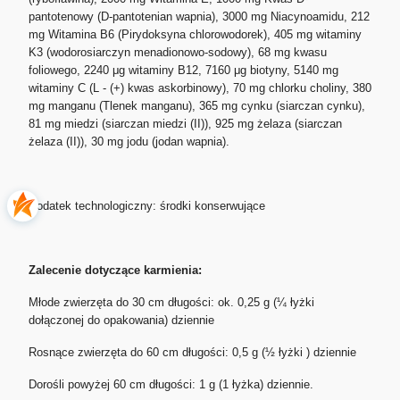
pantotenowy (D-pantotenian wapnia), 3000 mg Niacynoamidu, 212
mg Witamina B6 (Pirydoksyna chlorowodorek), 405 mg witaminy
K3 (wodorosiarczyn menadionowo-sodowy), 68 mg kwasu
foliowego, 2240 μg witaminy B12, 7160 μg biotyny, 5140 mg
witaminy C (L - (+) kwas askorbinowy), 70 mg chlorku choliny, 380
mg manganu (Tlenek manganu), 365 mg cynku (siarczan cynku),
81 mg miedzi (siarczan miedzi (II)), 925 mg żelaza (siarczan
żelaza (II)), 30 mg jodu (jodan wapnia).
Dodatek technologiczny: środki konserwujące
Zalecenie dotyczące karmienia:
Młode zwierzęta do 30 cm długości: ok. 0,25 g (¼ łyżki
dołączonej do opakowania) dziennie
Rosnące zwierzęta do 60 cm długości: 0,5 g (½ łyżki ) dziennie
Dorośli powyżej 60 cm długości: 1 g (1 łyżka) dziennie.