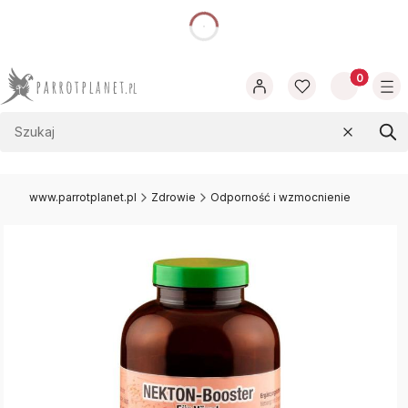
dnia
Produkty w
Wyczyść
Szu
www.parrotplanet.pl
Zdrowie
Odporność i wzmocnienie