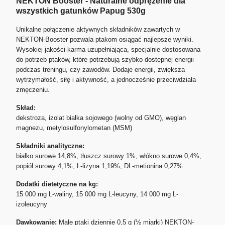
NEKTON Booster - Naturalne odprężenie dla
wszystkich gatunków Papug 530g
Unikalne połączenie aktywnych składników zawartych w
NEKTON-Booster pozwala ptakom osiągać najlepsze wyniki.
Wysokiej jakości karma uzupełniająca, specjalnie dostosowana
do potrzeb ptaków, które potrzebują szybko dostępnej energii
podczas treningu, czy zawodów. Dodaje energii, zwiększa
wytrzymałość, siłę i aktywność, a jednocześnie przeciwdziała
zmęczeniu.
Skład:
dekstroza, izolat białka sojowego (wolny od GMO), węglan
magnezu, metylosulfonylometan (MSM)
Składniki analityczne:
białko surowe 14,8%, tłuszcz surowy 1%, włókno surowe 0,4%,
popiół surowy 4,1%, L-lizyna 1,19%, DL-metionina 0,27%
Dodatki dietetyczne na kg:
15 000 mg L-waliny, 15 000 mg L-leucyny, 14 000 mg L-
izoleucyny
Dawkowanie:
Małe ptaki dziennie 0,5 g (½ miarki) NEKTON-