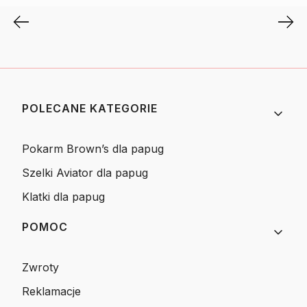
Linki w stopce
POLECANE KATEGORIE
Pokarm Brown’s dla papug
Szelki Aviator dla papug
Klatki dla papug
POMOC
Zwroty
Reklamacje