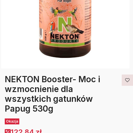
NEKTON Booster- Moc i
wzmocnienie dla
wszystkich gatunków
Papug 530g
Etykiety
Okazja
122,84 zł