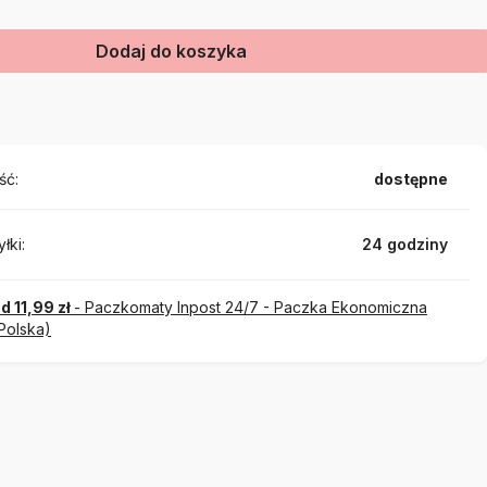
Dodaj do koszyka
ść:
dostępne
łki:
24 godziny
d 11,99 zł
- Paczkomaty Inpost 24/7 - Paczka Ekonomiczna
Polska)