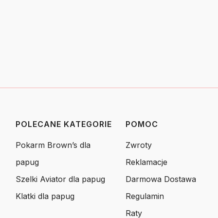
POLECANE KATEGORIE
POMOC
Linki w stopce
Pokarm Brown’s dla
Zwroty
papug
Reklamacje
Szelki Aviator dla papug
Darmowa Dostawa
Klatki dla papug
Regulamin
Raty