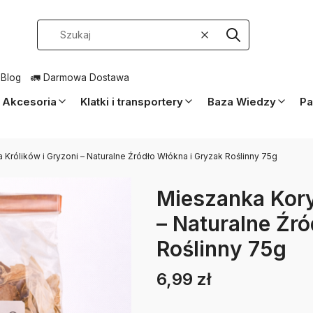
Wyczyść
Szukaj
 Blog
🚛 Darmowa Dostawa
Akcesoria
Klatki i transportery
Baza Wiedzy
Pa
 Królików i Gryzoni – Naturalne Źródło Włókna i Gryzak Roślinny 75g
Mieszanka Kory 
– Naturalne Źr
Roślinny 75g
6,99 zł
Cena
Etykiety