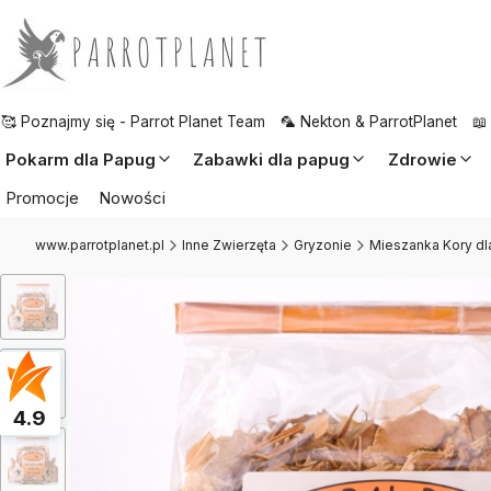
🥰 Poznajmy się - Parrot Planet Team
🦜 Nekton & ParrotPlanet
📖
Pokarm dla Papug
Zabawki dla papug
Zdrowie
Promocje
Nowości
www.parrotplanet.pl
Inne Zwierzęta
Gryzonie
Mieszanka Kory dla
4.9