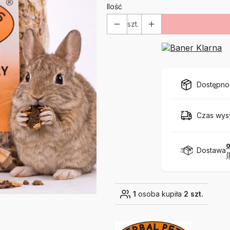
Ilość
szt.
Dostępno
Czas wysy
o
Dostawa
(
1
osoba kupiła
2 szt.