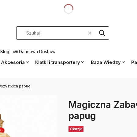
dnia
Wyczyść
Szukaj
 Blog
🚛 Darmowa Dostawa
Akcesoria
Klatki i transportery
Baza Wiedzy
Pa
wszystkich papug
Magiczna Zabaw
papug
Etykiety
Okazja