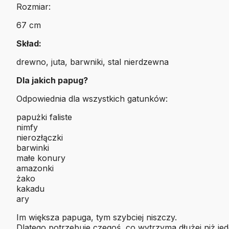
Rozmiar:
67 cm
Skład:
drewno, juta, barwniki, stal nierdzewna
Dla jakich papug?
Odpowiednia dla wszystkich gatunków:
papużki faliste
nimfy
nierozłączki
barwinki
małe konury
amazonki
żako
kakadu
ary
Im większa papuga, tym szybciej niszczy.
Dlatego potrzebuje czegoś, co wytrzyma dłużej niż jed