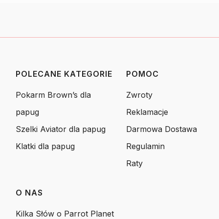
POLECANE KATEGORIE
POMOC
Linki w stopce
Pokarm Brown’s dla
Zwroty
papug
Reklamacje
Szelki Aviator dla papug
Darmowa Dostawa
Klatki dla papug
Regulamin
Raty
O NAS
Kilka Słów o Parrot Planet