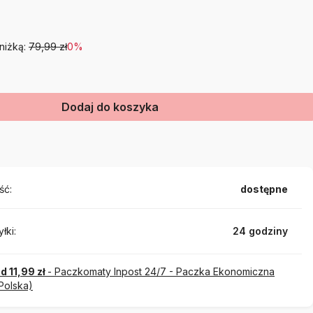
niżką:
79,99 zł
0%
Dodaj do koszyka
ść:
dostępne
łki:
24 godziny
d 11,99 zł
- Paczkomaty Inpost 24/7 - Paczka Ekonomiczna
Polska)