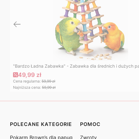
"Bardzo Ładna Zabawka" - Zabawka dla średnich i dużych p
49,99 zł
Cena regularna:
59,99 zł
Najniższa cena:
59,99 zł
POLECANE KATEGORIE
POMOC
Linki w stopce
Pokarm Brown’s dla papug
Zwroty