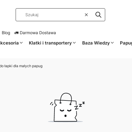
Wyczyść
Szukaj
 Blog
🚛 Darmowa Dostawa
kcesoria
Klatki i transportery
Baza Wiedzy
Papug
o łapki dla małych papug