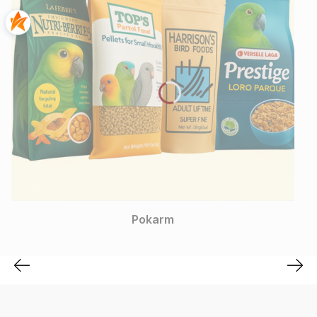
ParrotPlanet
Pokarm