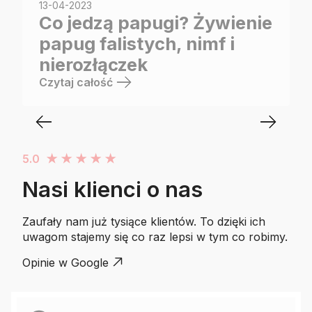
13-04-2023
Co jedzą papugi? Żywienie
papug falistych, nimf i
nierozłączek
Czytaj całość
5.0
★
★
★
★
★
Nasi klienci o nas
Zaufały nam już tysiące klientów. To dzięki ich
uwagom stajemy się co raz lepsi w tym co robimy.
Opinie w Google