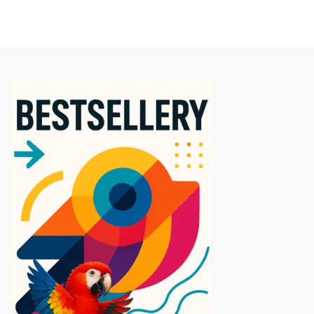
5.0
★
★
★