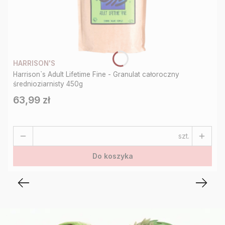
HARRISON'S
Harrison`s Adult Lifetime Fine - Granulat całoroczny
średnioziarnisty 450g
63,99 zł
Cena
szt.
Do koszyka