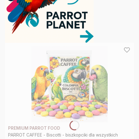
★
★
Jesteśmy
największym
sklepem
internetowym,
dedykowanym
dla
papug
w
Polsce.
Blisko
90%
asortymentu
posiadamy
PREMIUM PARROT FOOD
PARROT CAFFEE - Biscotti - biszkopciki dla wszystkich