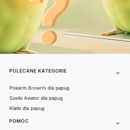
Linki w stopce
POLECANE KATEGORIE
Pokarm Brown’s dla papug
Szelki Aviator dla papug
Klatki dla papug
POMOC