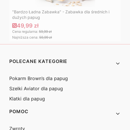
"Bardzo Ładna Zabawka" - Zabawka dla średnich i
dużych papug
49,99 zł
Cena regularna:
59,99 zł
Najniższa cena:
59,99 zł
Linki w stopce
POLECANE KATEGORIE
Pokarm Brown’s dla papug
Szelki Aviator dla papug
Klatki dla papug
POMOC
Zwroty