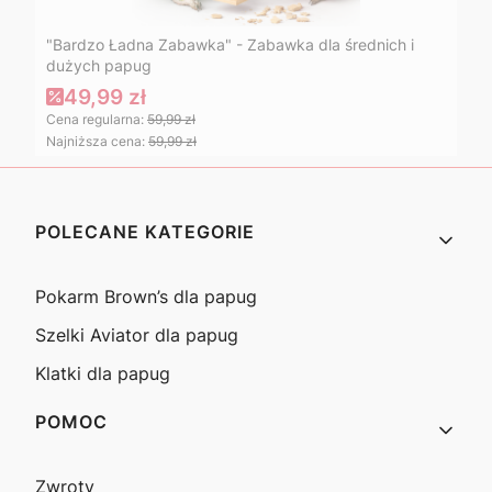
"Bardzo Ładna Zabawka" - Zabawka dla średnich i
dużych papug
49,99 zł
Cena regularna:
59,99 zł
Najniższa cena:
59,99 zł
Linki w stopce
POLECANE KATEGORIE
Pokarm Brown’s dla papug
Szelki Aviator dla papug
Klatki dla papug
POMOC
Zwroty