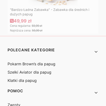
"Bardzo Ładna Zabawka" - Zabawka dla średnich i
dużych papug
49,99 zł
Cena regularna:
59,99 zł
Najniższa cena:
59,99 zł
Linki w stopce
POLECANE KATEGORIE
Pokarm Brown’s dla papug
Szelki Aviator dla papug
Klatki dla papug
POMOC
Zwroty