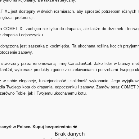
e tylko funkcjonalny, ale także estetyczny.
XL jest dostępny w dwóch rozmiarach, aby sprostać potrzebom różnych ras
trza i preferencji.
 COMET XL zachęca nie tylko do drapania, ale także do drzemek i leniweg
o drapania i odpoczynku.
ączona jest saszetka z kocimiętką. Ta ukochana roślina kocich przyjemno
 otoczenie zabawy.
stworzony przez renomowaną firmę CanadianCat. Jako lider w branży mebl
adianCat, wybierasz produkty zgodne z oczekiwaniami i potrzebami Twojego u
 sobie elegancję, funkcjonalność i solidność wykonania. Jego wyjątkowy
e dla Twojego kota do drapania, odpoczynku i zabawy. Zamów teraz COMET XL 
ć zarówno Tobie, jak i Twojemu ukochanemu kotu.
mpany® w Polsce. Kupuj bezpośrednio ❤️
Brak danych