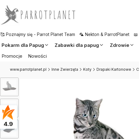
🥰 Poznajmy się - Parrot Planet Team
🦜 Nekton & ParrotPlanet
📖
Pokarm dla Papug
Zabawki dla papug
Zdrowie
Promocje
Nowości
www.parrotplanet.pl
Inne Zwierzęta
Koty
Drapaki Kartonowe
C
4.9