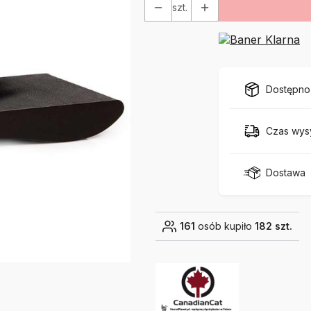
szt.
Dostępno
Czas wysy
Dostawa
161
osób kupiło
182 szt.