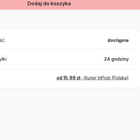
Dodaj do koszyka
ść:
dostępne
łki:
24 godziny
od 15,99 zł
- Kurier InPost (Polska)