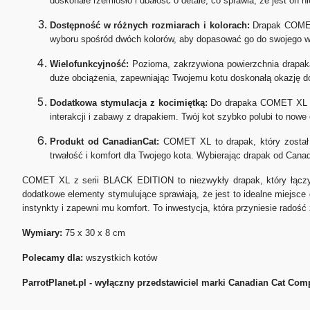
doskonałe rzemiosło i dbałość o detale, co sprawia, że jest on ni
Dostępność w różnych rozmiarach i kolorach:
Drapak COMET 
wyboru spośród dwóch kolorów, aby dopasować go do swojego wnę
Wielofunkcyjność:
Pozioma, zakrzywiona powierzchnia drapaka
duże obciążenia, zapewniając Twojemu kotu doskonałą okazję d
Dodatkowa stymulacja z kocimiętką:
Do drapaka COMET XL doł
interakcji i zabawy z drapakiem. Twój kot szybko polubi to nowe
Produkt od CanadianCat:
COMET XL to drapak, który został 
trwałość i komfort dla Twojego kota. Wybierając drapak od Can
COMET XL z serii BLACK EDITION to niezwykły drapak, który łączy w
dodatkowe elementy stymulujące sprawiają, że jest to idealne miejsc
instynkty i zapewni mu komfort. To inwestycja, która przyniesie radoś
Wymiary:
75 x 30 x 8 cm
Polecamy dla:
wszystkich kotów
ParrotPlanet.pl - wyłączny przedstawiciel marki Canadian Cat Co