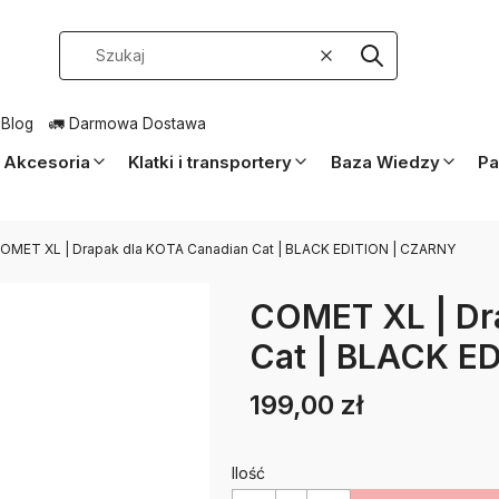
Wyczyść
Szukaj
 Blog
🚛 Darmowa Dostawa
Akcesoria
Klatki i transportery
Baza Wiedzy
Pa
OMET XL | Drapak dla KOTA Canadian Cat | BLACK EDITION | CZARNY
COMET XL | Dr
Cat | BLACK E
199,00 zł
Cena
Etykiety
Ilość