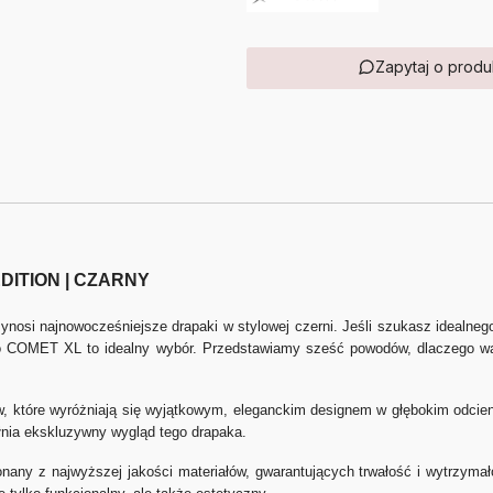
Zapytaj o produ
EDITION | CZARNY
osi najnowocześniejsze drapaki w stylowej czerni. Jeśli szukasz idealnego
 to COMET XL to idealny wybór. Przedstawiamy sześć powodów, dlaczego w
 które wyróżniają się wyjątkowym, eleganckim designem w głębokim odcie
łnia ekskluzywny wygląd tego drapaka.
y z najwyższej jakości materiałów, gwarantujących trwałość i wytrzymało