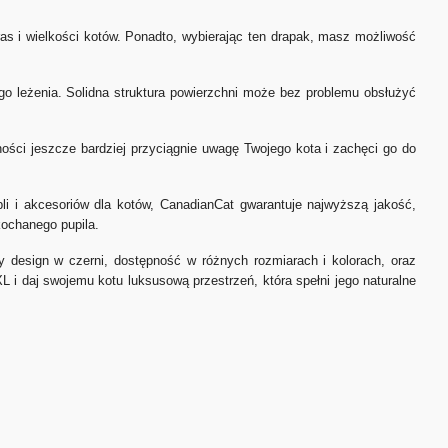
 i wielkości kotów. Ponadto, wybierając ten drapak, masz możliwość
o leżenia. Solidna struktura powierzchni może bez problemu obsłużyć
ści jeszcze bardziej przyciągnie uwagę Twojego kota i zachęci go do
i i akcesoriów dla kotów, CanadianCat gwarantuje najwyższą jakość,
kochanego pupila.
 design w czerni, dostępność w różnych rozmiarach i kolorach, oraz
i daj swojemu kotu luksusową przestrzeń, która spełni jego naturalne