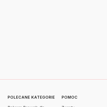
POLECANE KATEGORIE
POMOC
Linki w stopce