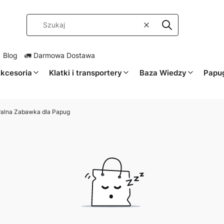
Wyczyść
Szukaj
 Blog
🚛 Darmowa Dostawa
kcesoria
Klatki i transportery
Baza Wiedzy
Papug
uralna Zabawka dla Papug