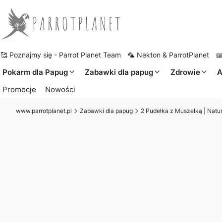
🥰 Poznajmy się - Parrot Planet Team
🦜 Nekton & ParrotPlanet

Pokarm dla Papug
Zabawki dla papug
Zdrowie
A
Promocje
Nowości
www.parrotplanet.pl
Zabawki dla papug
2 Pudełka z Muszelką | Nat