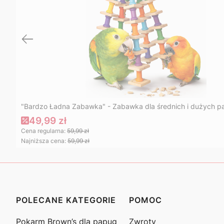
"Bardzo Ładna Zabawka" - Zabawka dla średnich i dużych p
49,99 zł
Cena regularna:
59,99 zł
Najniższa cena:
59,99 zł
POLECANE KATEGORIE
POMOC
Linki w stopce
Pokarm Brown’s dla papug
Zwroty